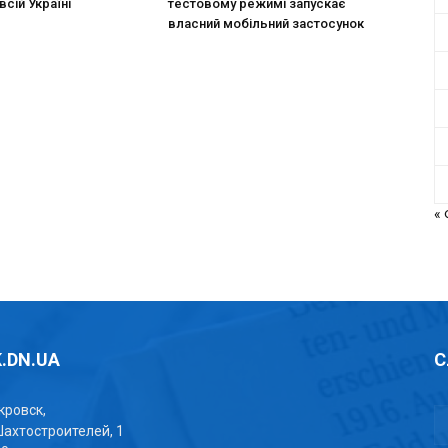
всій Україні
тестовому режимі запускає
власний мобільний застосунок
«
.DN.UA
С
окровск,
Шахтостроителей, 1