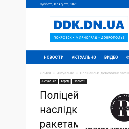
Суббота, 8 августа, 2026
DDK.DN.UA
НОВОСТИ
АКТУАЛЬНО
ВИДЕО
Домой
Актуально
Поліцейські Донеччини зафік
Актуально
Город
Новости
Поліцейські Доне
наслідки 29 росій
ракетами й дрон