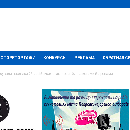
ФОТОРЕПОРТАЖИ
КОНКУРСЫ
РЕКЛАМА
ОБРАТНАЯ С
сували наслідки 29 російських атак: ворог бив ракетами й дронами
ччини зафіксували
ських атак: ворог бив
ами