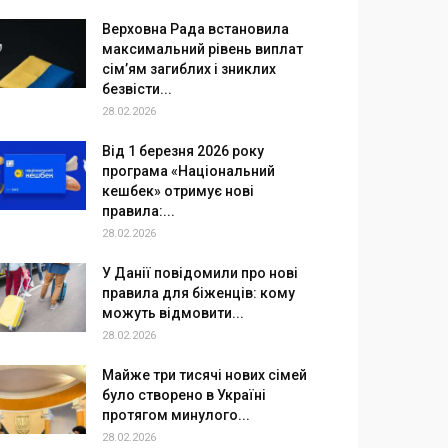
Верховна Рада встановила
максимальний рівень виплат
сім’ям загиблих і зниклих
безвісти...
28.02.2026
Від 1 березня 2026 року
програма «Національний
кешбек» отримує нові
правила:...
28.02.2026
У Данії повідомили про нові
правила для біженців: кому
можуть відмовити...
28.02.2026
Майже три тисячі нових сімей
було створено в Україні
протягом минулого...
28.02.2026