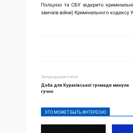
Поліцією та СБУ відкрито кримінальн
звичаїв війни) Кримінального кодексу У
Поделиться
Предыдущая статья
Доба для Курахівської громади минула
гучно
ЭТО МОЖЕТ БЫТЬ ИНТЕРЕСНО