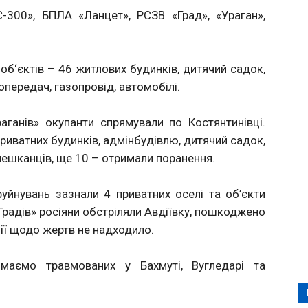
-300», БПЛА «Ланцет», РСЗВ «Град», «Ураган»,
б‘єктів – 46 житлових будинків, дитячий садок,
опередач, газопровід, автомобілі.
аганів» окупанти спрямували по Костянтинівці.
приватних будинків, адмінбудівлю, дитячий садок,
 мешканців, ще 10 – отримали поранення.
руйнувань зазнали 4 приватних оселі та об’єкти
 «Градів» росіяни обстріляли Авдіївку, пошкоджено
ії щодо жертв не надходило.
в маємо травмованих у Бахмуті, Вугледарі та