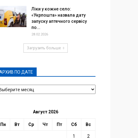
Ліки у кожне село:
«Укрпошта» назвала дату
запуску аптечного сервісу
по...
28.02.2026
Загрузить больше
АРХИВ ПО ДАТЕ
РХИВ
О
АТЕ
Август 2026
Пн
Вт
Ср
Чт
Пт
Сб
Вс
1
2