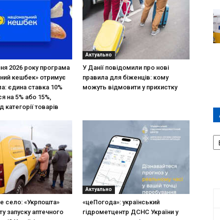
Актуально
зня 2026 року програма
У Данії повідомили про нові
ний кешбек» отримує
правила для біженців: кому
ла: єдина ставка 10%
можуть відмовити у прихистку
я на 5% або 15%,
д категорії товарів
А
П
Д
Актуально
не село: «Укрпошта»
«цеПогода»: український
ту запуску аптечного
гідрометцентр ДСНС України у