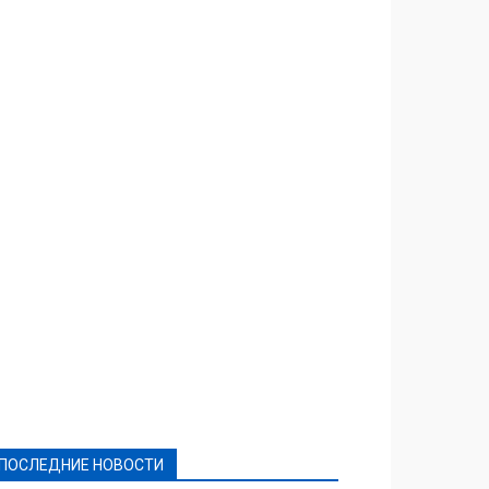
Featured
Актуально
Ваши права
Видеосюжеты
Власть
Выборы - 2021
Выборы-2020
Город
Досуг
Е-декларації
Здоровье
Конкурсы
Криминал и Происшествия
Культура
Новости
Образование
Политическая реклама
Реклама
Слово - народу
Спорт
Твори добро
Фоторепортажи
ПОСЛЕДНИЕ НОВОСТИ
Подробнее