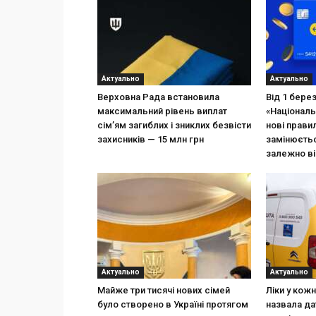
Актуально
Актуально
Верховна Рада встановила
Від 1 бере
максимальний рівень виплат
«Національ
сім’ям загиблих і зниклих безвісти
нові прави
захисників — 15 млн грн
замінюєтьс
залежно ві
Актуально
Актуально
Майже три тисячі нових сімей
Ліки у кож
було створено в Україні протягом
назвала да