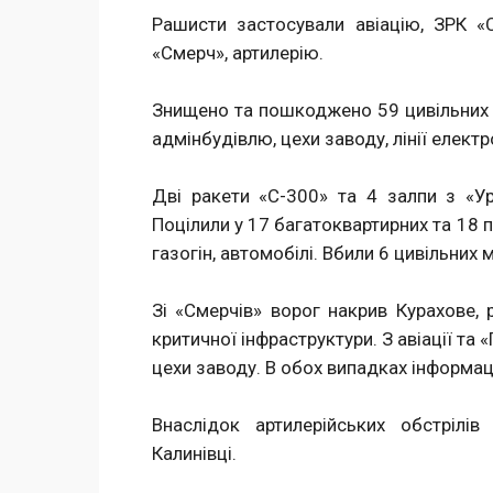
Рашисти застосували авіацію, ЗРК «С
«Смерч», артилерію.
Знищено та пошкоджено 59 цивільних о
адмінбудівлю, цехи заводу, лінії електр
Дві ракети «С-300» та 4 залпи з «Ур
Поцілили у 17 багатоквартирних та 18 
газогін, автомобілі. Вбили 6 цивільних
Зі «Смерчів» ворог накрив Курахове, 
критичної інфраструктури. З авіації та
цехи заводу. В обох випадках інформац
Внаслідок артилерійських обстрілі
Калинівці.