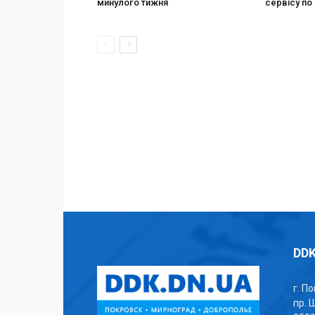
минулого тижня
сервісу по 
DDK
г. П
пр. 