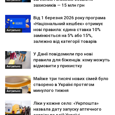
захисників — 15 млн грн
Від 1 березня 2026 року програма
«Національний кешбек» отримує
нові правила: єдина ставка 10%
Актуально
замінюється на 5% або 15%,
залежно від категорії товарів
У Данії повідомили про нові
правила для біженців: кому можуть
відмовити у прихистку
Актуально
Майже три тисячі нових сімей було
створено в Україні протягом
минулого тижня
Актуально
Ліки у кожне село: «Укрпошта»
назвала дату запуску аптечного
сервісу по всій Україні