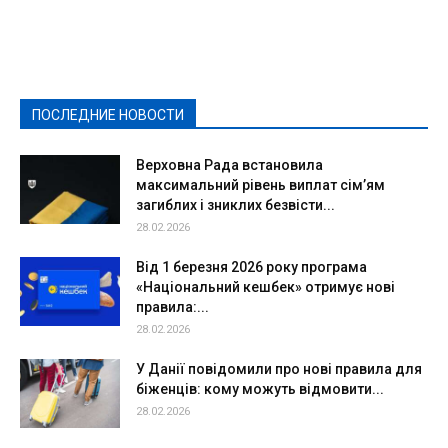
Featured
Актуально
Ваши права
Видеосюжеты
Власть
Выборы - 2021
Выборы-2020
Город
Досуг
Е-декларації
Здоровье
Конкурсы
Криминал и Происшествия
Культура
Новости
Образование
Политическая реклама
Реклама
Слово - народу
Спорт
Твори добро
Фоторепортажи
ПОСЛЕДНИЕ НОВОСТИ
Подробнее
Верховна Рада встановила
максимальний рівень виплат сім’ям
загиблих і зниклих безвісти...
28.02.2026
Від 1 березня 2026 року програма
«Національний кешбек» отримує нові
правила:...
28.02.2026
У Данії повідомили про нові правила для
біженців: кому можуть відмовити...
28.02.2026