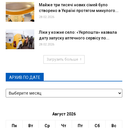
Майже три тисячі нових сімей було
створено в Україні протягом минулого...
28.02.2026
Ліки у кожне село: «Укрпошта» назвала
дату запуску аптечного сервісу по...
28.02.2026
Загрузить больше
АРХИВ ПО ДАТЕ
АРХИВ
ПО
ДАТЕ
Август 2026
Пн
Вт
Ср
Чт
Пт
Сб
Вс