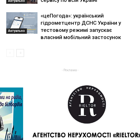
Актуально
«цеПогода»: український
гідрометцентр ДСНС України у
тестовому режимі запускає
Актуально
власний мобільний застосунок
- Реклама -