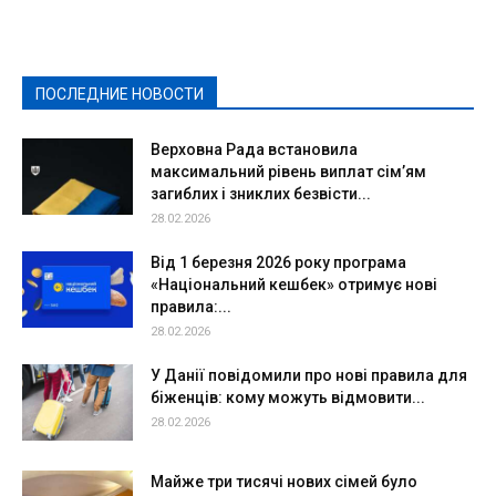
Здоровье
Конкурсы
Криминал и Происшествия
Культура
Новости
Образование
Политическая реклама
Реклама
Слово - народу
Спорт
Твори добро
Фоторепортажи
ПОСЛЕДНИЕ НОВОСТИ
Подробнее
Верховна Рада встановила
максимальний рівень виплат сім’ям
загиблих і зниклих безвісти...
28.02.2026
Від 1 березня 2026 року програма
«Національний кешбек» отримує нові
правила:...
28.02.2026
У Данії повідомили про нові правила для
біженців: кому можуть відмовити...
28.02.2026
Майже три тисячі нових сімей було