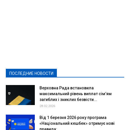
Featured
Актуально
Ваши права
Видеосюжеты
Власть
Выборы - 2021
Выборы-2020
Город
Досуг
Е-декларації
Здоровье
Конкурсы
Криминал и Происшествия
Культура
Новости
Образование
Политическая реклама
Реклама
Слово - народу
Спорт
Твори добро
Фоторепортажи
ПОСЛЕДНИЕ НОВОСТИ
Подробнее
Верховна Рада встановила
максимальний рівень виплат сім’ям
загиблих і зниклих безвісти...
28.02.2026
Від 1 березня 2026 року програма
«Національний кешбек» отримує нові
правила:...