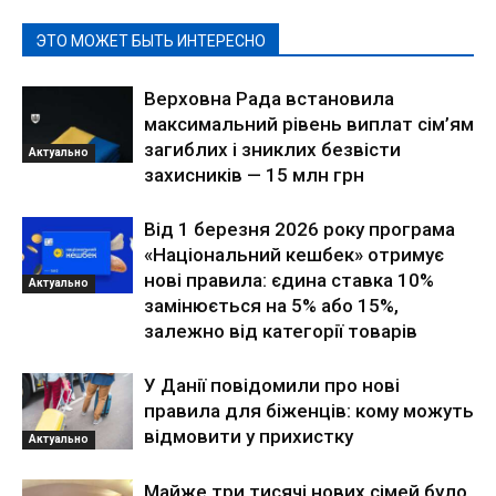
ЭТО МОЖЕТ БЫТЬ ИНТЕРЕСНО
Верховна Рада встановила
максимальний рівень виплат сім’ям
загиблих і зниклих безвісти
Актуально
захисників — 15 млн грн
Від 1 березня 2026 року програма
«Національний кешбек» отримує
нові правила: єдина ставка 10%
Актуально
замінюється на 5% або 15%,
залежно від категорії товарів
У Данії повідомили про нові
правила для біженців: кому можуть
відмовити у прихистку
Актуально
Майже три тисячі нових сімей було