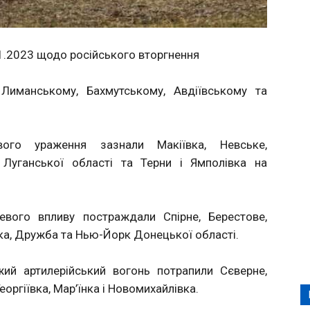
1.2023 щодо російського вторгнення
 Лиманському, Бахмутському, Авдіївському та
ого ураження зазнали Макіївка, Невське,
 Луганської області та Терни і Ямполівка на
евого впливу постраждали Спірне, Берестове,
ївка, Дружба та Нью-Йорк Донецької області.
ий артилерійський вогонь потрапили Сєверне,
оргіївка, Мар’їнка і Новомихайлівка.