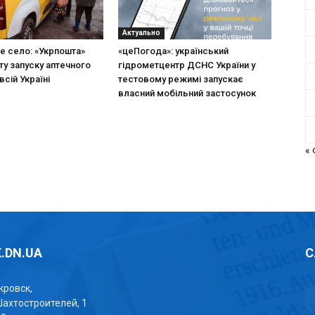
Актуально
не село: «Укрпошта»
«цеПогода»: український
ту запуску аптечного
гідрометцентр ДСНС України у
всій Україні
тестовому режимі запускає
власний мобільний застосунок
«
.DN.UA
С
окровск,
Шахтостроителей, 1