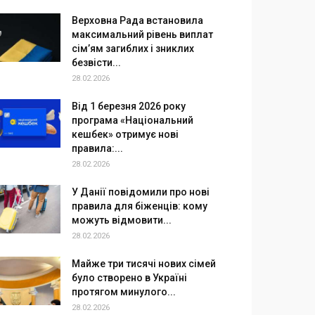
Верховна Рада встановила
максимальний рівень виплат
сім’ям загиблих і зниклих
безвісти...
28.02.2026
Від 1 березня 2026 року
програма «Національний
кешбек» отримує нові
правила:...
28.02.2026
У Данії повідомили про нові
правила для біженців: кому
можуть відмовити...
28.02.2026
Майже три тисячі нових сімей
було створено в Україні
протягом минулого...
28.02.2026