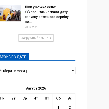
Ліки у кожне село:
«Укрпошта» назвала дату
запуску аптечного сервісу
по...
28.02.2026
Загрузить больше
АРХИВ ПО ДАТЕ
РХИВ
О
АТЕ
Август 2026
Пн
Вт
Ср
Чт
Пт
Сб
Вс
1
2