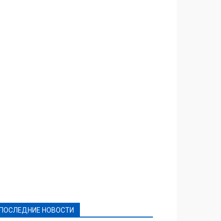
Featured
Актуально
Ваши права
Видеосюжеты
Власть
Выборы - 2021
Выборы-2020
Город
Досуг
Е-декларації
Здоровье
Конкурсы
Криминал и Происшествия
Культура
Новости
Образование
Политическая реклама
Реклама
Слово - народу
Спорт
Твори добро
Фоторепортажи
ПОСЛЕДНИЕ НОВОСТИ
Подробнее