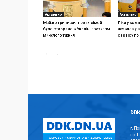
Актуально
Актуально
Майже три тисячі нових сімей
Ліки у кож
було створено в Україні протягом
назвала да
минулого тижня
сервісу по 
DDK
г. П
пр. 