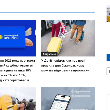
Актуально
зня 2026 року програма
У Данії повідомили про нові
ний кешбек» отримує
правила для біженців: кому
А
ла: єдина ставка 10%
можуть відмовити у прихистку
П
я на 5% або 15%,
Д
д категорії товарів