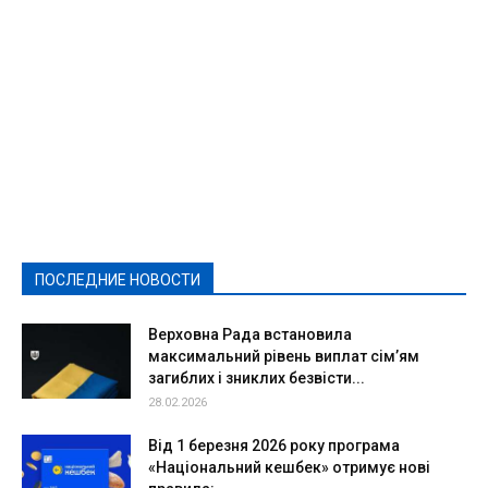
Featured
Актуально
Ваши права
Видеосюжеты
Власть
Выборы - 2021
Выборы-2020
Город
Досуг
Е-декларації
Здоровье
Конкурсы
Криминал и Происшествия
Культура
Новости
Образование
Политическая реклама
Реклама
Слово - народу
Спорт
Твори добро
Фоторепортажи
ПОСЛЕДНИЕ НОВОСТИ
Подробнее
Верховна Рада встановила
максимальний рівень виплат сім’ям
загиблих і зниклих безвісти...
28.02.2026
Від 1 березня 2026 року програма
«Національний кешбек» отримує нові