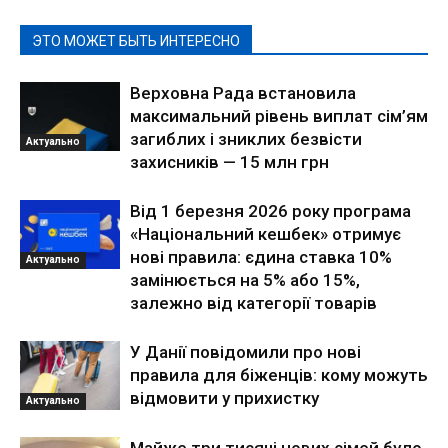
ЭТО МОЖЕТ БЫТЬ ИНТЕРЕСНО
Верховна Рада встановила
максимальний рівень виплат сім’ям
загиблих і зниклих безвісти
Актуально
захисників — 15 млн грн
Від 1 березня 2026 року програма
«Національний кешбек» отримує
нові правила: єдина ставка 10%
Актуально
замінюється на 5% або 15%,
залежно від категорії товарів
У Данії повідомили про нові
правила для біженців: кому можуть
відмовити у прихистку
Актуально
Майже три тисячі нових сімей було