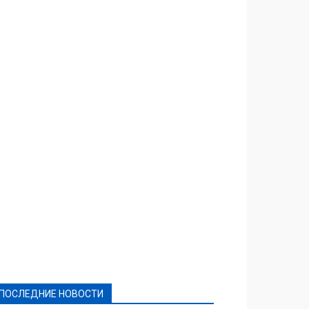
Featured
Актуально
Ваши права
Видеосюжеты
Власть
Выборы - 2021
Выборы-2020
Город
Досуг
Е-декларації
Здоровье
Конкурсы
Криминал и Происшествия
Культура
Новости
Образование
Политическая реклама
Реклама
Слово - народу
Спорт
Твори добро
Фоторепортажи
ПОСЛЕДНИЕ НОВОСТИ
Подробнее