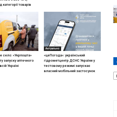
д категорії товарів
Актуально
не село: «Укрпошта»
«цеПогода»: український
ту запуску аптечного
гідрометцентр ДСНС України у
всій Україні
тестовому режимі запускає
А
власний мобільний застосунок
П
Д