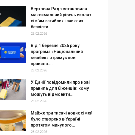
Верховна Рада встановила
максимальний рівень виплат
сім’ям загиблих і зниклих
безвісти...
28.02.2026
Від 1 березня 2026 року
програма «Національний
кешбек» отримує нові
правила:...
28.02.2026
У Данії повідомили про нові
правила для біженців: кому
можуть відмовити...
28.02.2026
Майже три тисячі нових сімей
було створено в Україні
протягом минулого...
28.02.2026