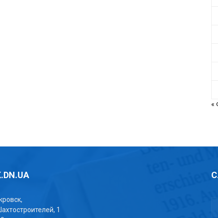
«
.DN.UA
С
окровск,
Шахтостроителей, 1