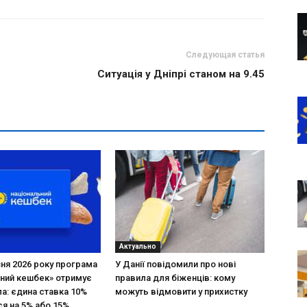
Следующая статья
Ситуація у Дніпрі станом на 9.45
Актуально
зня 2026 року програма
У Данії повідомили про нові
ний кешбек» отримує
правила для біженців: кому
ла: єдина ставка 10%
можуть відмовити у прихистку
я на 5% або 15%,