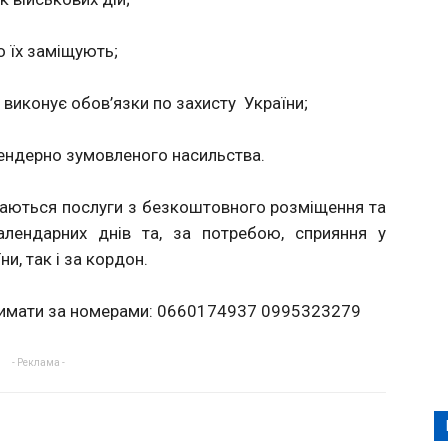
о їх заміщують;
’ї виконує обов’язки по захисту України;
 гендерно зумовленого насильства.
аються послуги з безкоштовного розміщення та
лендарних днів та, за потребою, сприяння у
и, так і за кордон.
римати за номерами: 0660174937 0995323279
- Реклама -