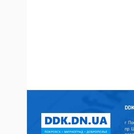
DDK
г. П
пр. 