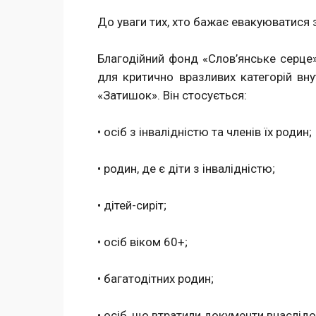
До уваги тих, хто бажає евакуюватися 
Благодійний фонд «Слов’янське серце»
для критично вразливих категорій вн
«Затишок». Він стосується:
• осіб з інвалідністю та членів їх родин;
• родин, де є діти з інвалідністю;
• дітей-сиріт;
• осіб віком 60+;
• багатодітних родин;
• осіб, що втратили документи внаслідо