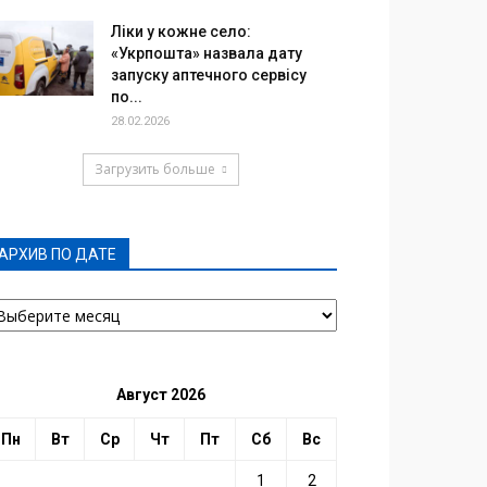
Ліки у кожне село:
«Укрпошта» назвала дату
запуску аптечного сервісу
по...
28.02.2026
Загрузить больше
АРХИВ ПО ДАТЕ
РХИВ
О
АТЕ
Август 2026
Пн
Вт
Ср
Чт
Пт
Сб
Вс
1
2