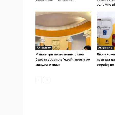
залежно ві
Актуально
Актуально
Майже три тисячі нових сімей
Ліки у кож
було створено в Україні протягом
назвала да
минулого тижня
сервісу по 