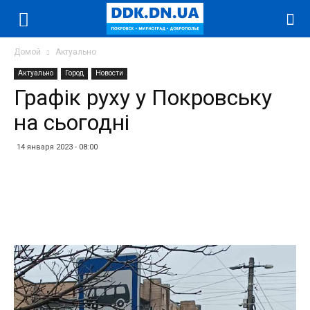
Домой
Актуально
Актуально
Город
Новости
Графік руху у Покровську
на сьогодні
14 января 2023 - 08:00
Facebook
Twitter
Telegram
WhatsApp
Vibe