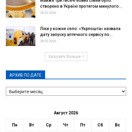
Майже три тисячі нових сімей було
створено в Україні протягом минулого...
28.02.2026
Ліки у кожне село: «Укрпошта» назвала
дату запуску аптечного сервісу по...
28.02.2026
Загрузить больше
АРХИВ ПО ДАТЕ
АРХИВ
ПО
ДАТЕ
Август 2026
Пн
Вт
Ср
Чт
Пт
Сб
Вс