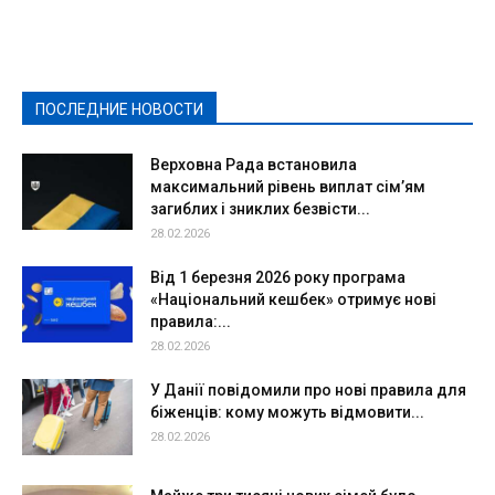
Выборы-2020
Город
Досуг
Е-декларації
Здоровье
Конкурсы
Криминал и Происшествия
Культура
Новости
Образование
Политическая реклама
Реклама
Слово - народу
Спорт
Твори добро
Фоторепортажи
ПОСЛЕДНИЕ НОВОСТИ
Подробнее
Верховна Рада встановила
максимальний рівень виплат сім’ям
загиблих і зниклих безвісти...
28.02.2026
Від 1 березня 2026 року програма
«Національний кешбек» отримує нові
правила:...
28.02.2026
У Данії повідомили про нові правила для
біженців: кому можуть відмовити...
28.02.2026