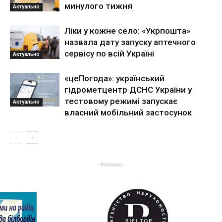
минулого тижня
Актуально
Ліки у кожне село: «Укрпошта»
назвала дату запуску аптечного
сервісу по всій Україні
Актуально
«цеПогода»: український
гідрометцентр ДСНС України у
тестовому режимі запускає
Актуально
власний мобільний застосунок
- Реклама -