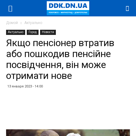
Домой
Актуально
Актуально
Город
Новости
Якщо пенсіонер втратив
або пошкодив пенсійне
посвідчення, він може
отримати нове
13 января 2023 - 14:00
Facebook
Twitter
Telegram
WhatsApp
Vibe