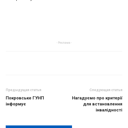
- Реклама -
Предыдущая статья
Следующая статья
Покровське ГУНП
Нагадуємо про критерії
інформує
для встановлення
інвалідності