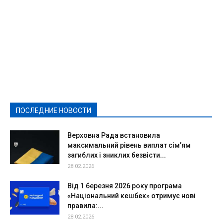
Featured
Актуально
Ваши права
Видеосюжеты
Власть
Выборы - 2021
Выборы-2020
Город
Досуг
Е-декларації
Здоровье
Конкурсы
Криминал и Происшествия
Культура
Новости
Образование
Политическая реклама
Реклама
Слово - народу
Спорт
Твори добро
Фоторепортажи
ПОСЛЕДНИЕ НОВОСТИ
Подробнее
Верховна Рада встановила
максимальний рівень виплат сім’ям
загиблих і зниклих безвісти...
28.02.2026
Від 1 березня 2026 року програма
«Національний кешбек» отримує нові
правила:...
28.02.2026