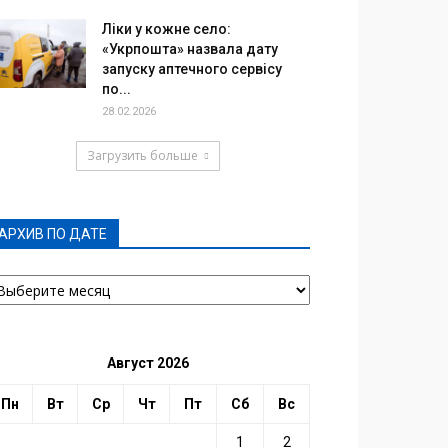
Ліки у кожне село:
«Укрпошта» назвала дату
запуску аптечного сервісу
по...
28.02.2026
Загрузить больше
АРХИВ ПО ДАТЕ
РХИВ
О
АТЕ
Август 2026
Пн
Вт
Ср
Чт
Пт
Сб
Вс
1
2