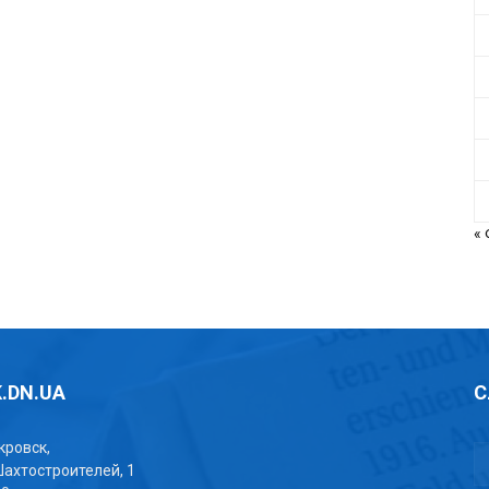
«
.DN.UA
С
окровск,
Шахтостроителей, 1