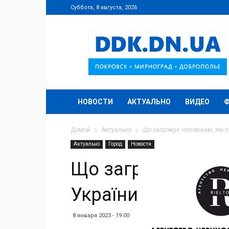
Суббота, 8 августа, 2026
DDK.DN.UA
НОВОСТИ
АКТУАЛЬНО
ВИДЕО
Домой
Актуально
Що загрожує чоловікам, які п
Актуально
Город
Новости
Що загрожує чолов
України до 24.02.
8 января 2023 - 19:00