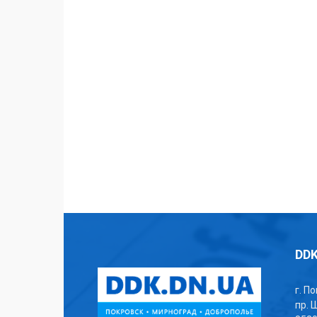
DDK
г. П
пр. 