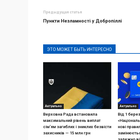
Предыдущая статья
Пункти Незламності у Добропіллі
ЭТО МОЖЕТ БЫТЬ ИНТЕРЕСНО
Актуально
Актуально
Верховна Рада встановила
Від 1 бере
максимальний рівень виплат
«Національ
сім’ям загиблих і зниклих безвісти
нові прави
захисників — 15 млн грн
замінюєтьс
залежно ві