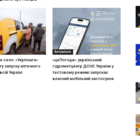
Актуально
не село: «Укрпошта»
«цеПогода»: український
ту запуску аптечного
гідрометцентр ДСНС України у
всій Україні
тестовому режимі запускає
власний мобільний застосунок