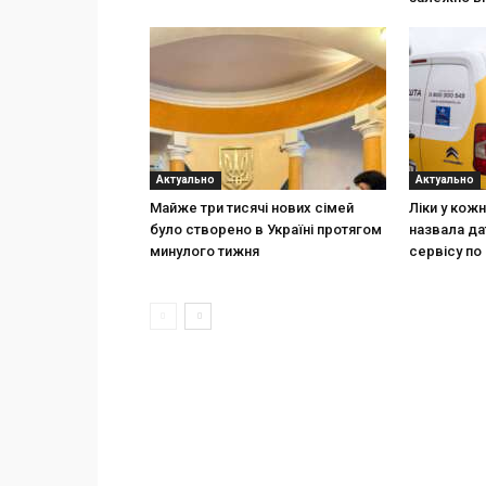
Актуально
Актуально
Майже три тисячі нових сімей
Ліки у кож
було створено в Україні протягом
назвала да
минулого тижня
сервісу по 