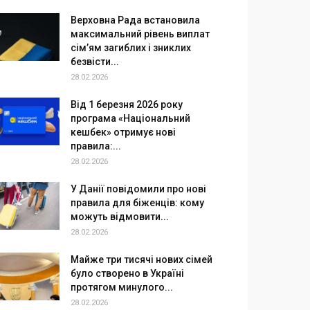
Верховна Рада встановила
максимальний рівень виплат
сім’ям загиблих і зниклих
безвісти...
28.02.2026
Від 1 березня 2026 року
програма «Національний
кешбек» отримує нові
правила:...
28.02.2026
У Данії повідомили про нові
правила для біженців: кому
можуть відмовити...
28.02.2026
Майже три тисячі нових сімей
було створено в Україні
протягом минулого...
28.02.2026