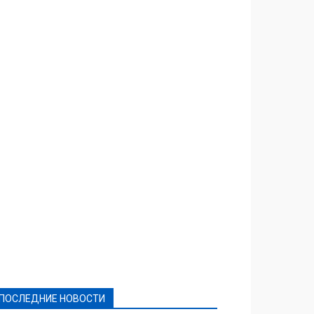
Featured
Актуально
Ваши права
Видеосюжеты
Власть
Выборы - 2021
Выборы-2020
Город
Досуг
Е-декларації
Здоровье
Конкурсы
Криминал и Происшествия
Культура
Новости
Образование
Политическая реклама
Реклама
Слово - народу
Спорт
Твори добро
Фоторепортажи
ПОСЛЕДНИЕ НОВОСТИ
Подробнее