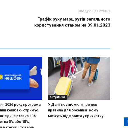
Следующая статья
Графік руху маршрутів загального
користування станом на 09.01.2023
Актуально
зня 2026 року програма
У Данії повідомили про нові
ний кешбек» отримує
правила для біженців: кому
ла: єдина ставка 10%
можуть відмовити у прихистку
я на 5% або 15%,
д категорії товарів