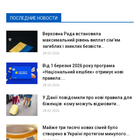
Культура
Новости
Образование
Политическая реклама
Реклама
Слово - народу
Спорт
Твори добро
Фоторепортажи
ПОСЛЕДНИЕ НОВОСТИ
Подробнее
Верховна Рада встановила
максимальний рівень виплат сім’ям
загиблих і зниклих безвісти...
28.02.2026
Від 1 березня 2026 року програма
«Національний кешбек» отримує нові
правила:...
28.02.2026
У Данії повідомили про нові правила для
біженців: кому можуть відмовити...
28.02.2026
Майже три тисячі нових сімей було
створено в Україні протягом минулого...