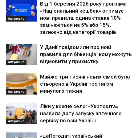
Від 1 березня 2026 року програма
«Національний кешбек» отримує
нові правила: єдина ставка 10%
Актуально
замінюється на 5% або 15%,
залежно від категорії товарів
У Данії повідомили про нові
правила для біженців: кому можуть
відмовити у прихистку
Актуально
Майже три тисячі нових сімей було
створено в Україні протягом
минулого тижня
Актуально
Ліки у кожне село: «Укрпошта»
назвала дату запуску аптечного
сервісу по всій Україні
Актуально
«цеПогода»: український