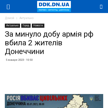
Домой
Актуально
Актуально
Город
Новости
За минуло добу армія рф
вбила 2 жителів
Донеччини
5 января 2023 - 10:50
Facebook
Twitter
Telegram
WhatsApp
Vibe