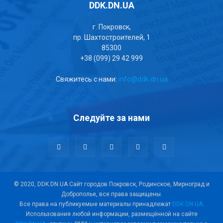
DDK.DN.UA
г. Покровск,
пр. Шахтостроителей, 1
85300
+38 (099) 29 42 999
Свяжитесь с нами:
info@ddk.dn.ua
Следуйте за нами
© 2020, DDK.DN.UA Сайт городов Покровск, Родинское, Мирноград и
Доброполье, все права защищены.
Все права на публикуемые материалы принадлежат
DDK.DN.UA
.
Использования любой информации, размещённой на сайте