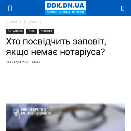
Домой
Актуально
Актуально
Город
Новости
Хто посвідчить заповіт,
якщо немає нотаріуса?
3 января 2023 - 14:40
Facebook
Twitter
Telegram
WhatsApp
Vibe