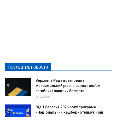
Featured
Актуально
Ваши права
Видеосюжеты
Власть
Выборы - 2021
Выборы-2020
Город
Досуг
Е-декларації
Здоровье
Конкурсы
Криминал и Происшествия
Культура
Новости
Образование
Политическая реклама
Реклама
Слово - народу
Спорт
Твори добро
Фоторепортажи
ПОСЛЕДНИЕ НОВОСТИ
Подробнее
Верховна Рада встановила
максимальний рівень виплат сім’ям
загиблих і зниклих безвісти...
28.02.2026
Від 1 березня 2026 року програма
«Національний кешбек» отримує нові