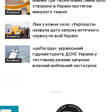
Майже три тисячі нових сімей було
створено в Україні протягом
минулого тижня
Актуально
Ліки у кожне село: «Укрпошта»
назвала дату запуску аптечного
сервісу по всій Україні
Актуально
«цеПогода»: український
гідрометцентр ДСНС України у
тестовому режимі запускає
Актуально
власний мобільний застосунок
- Реклама -