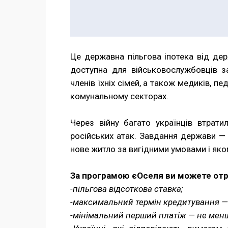
Це державна пільгова іпотека від де
доступна для військовослужбовців за
членів їхніх сімей, а також медиків, п
комунальному секторах.
Через війну багато українців втрат
російських атак. Завдання держави — 
нове житло за вигідними умовами і як
За програмою єОселя ви можете от
-пільгова відсоткова ставка;
-максимальний термін кредитування — 
-мінімальний перший платіж — не менш