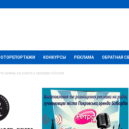
ФОТОРЕПОРТАЖИ
КОНКУРСЫ
РЕКЛАМА
ОБРАТНАЯ С
ти заявку на участь у програмі єОселя
 можна подати заявку
амі єОселя