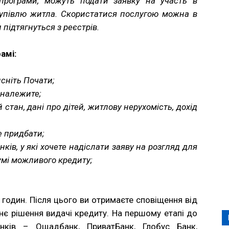
м програми, можуть подати заявку на участь в
 купівлю житла. Скористатися послугою можна в
и підтягнуться з реєстрів.
амі:
исніть Почати;
и належите;
 стан, дані про дітей, житлову нерухомість, дохід
е придбати;
нків, у які хочете надіслати заяву на розгляд для
умі можливого кредиту;
годин. Після цього ви отримаєте сповіщення від
нє рішення видачі кредиту.
На першому етапі до
анків – Ощадбанк, ПриватБанк, Глобус Банк,