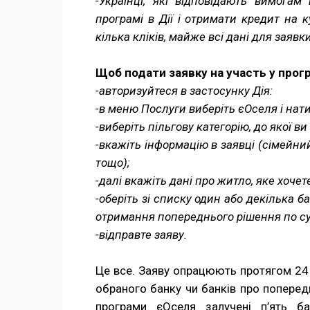
-Українці, які відповідають вимога
програмі в Дії і отримати кредит на
кілька кліків, майже всі дані для заявк
Щоб подати заявку на участь у прогр
-авторизуйтеся в застосунку Дія:
-в меню Послуги виберіть єОселя і нат
-виберіть пільгову категорію, до якої в
-вкажіть інформацію в заявці (сімейний
тощо);
-далі вкажіть дані про житло, яке хочет
-оберіть зі списку один або декілька ба
отримання попереднього рішення по с
-відправте заяву.
Це все. Заяву опрацюють протягом 24 
обраного банку чи банків про поперед
програми єОселя залучені п’ять б