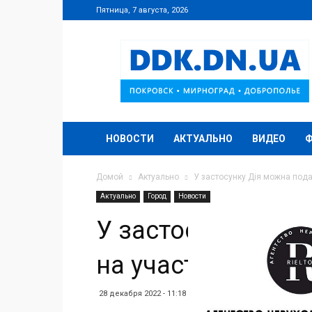
Пятница, 7 августа, 2026
DDK.DN.UA
НОВОСТИ
АКТУАЛЬНО
ВИДЕО
Домой
Актуально
У застосунку Дія можна пода
Актуально
Город
Новости
У застосунку Дія
на участь у прогр
28 декабря 2022 - 11:18