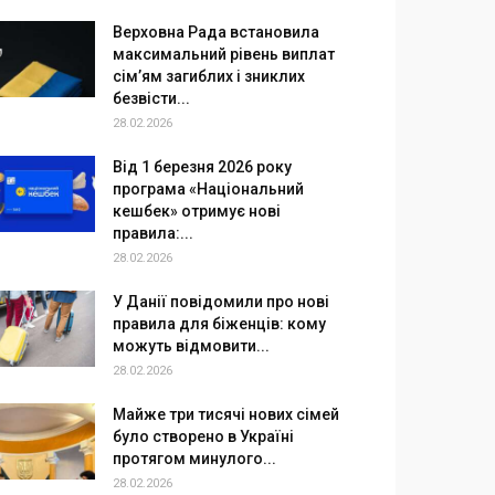
Верховна Рада встановила
максимальний рівень виплат
сім’ям загиблих і зниклих
безвісти...
28.02.2026
Від 1 березня 2026 року
програма «Національний
кешбек» отримує нові
правила:...
28.02.2026
У Данії повідомили про нові
правила для біженців: кому
можуть відмовити...
28.02.2026
Майже три тисячі нових сімей
було створено в Україні
протягом минулого...
28.02.2026