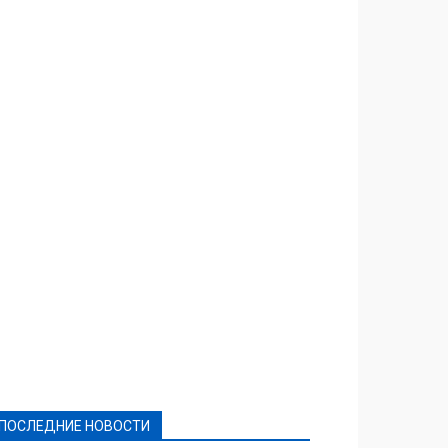
Featured
Актуально
Ваши права
Видеосюжеты
Власть
Выборы - 2021
Выборы-2020
Город
Досуг
Е-декларації
Здоровье
Конкурсы
Криминал и Происшествия
Культура
Новости
Образование
Политическая реклама
Реклама
Слово - народу
Спорт
Твори добро
Фоторепортажи
ПОСЛЕДНИЕ НОВОСТИ
Подробнее