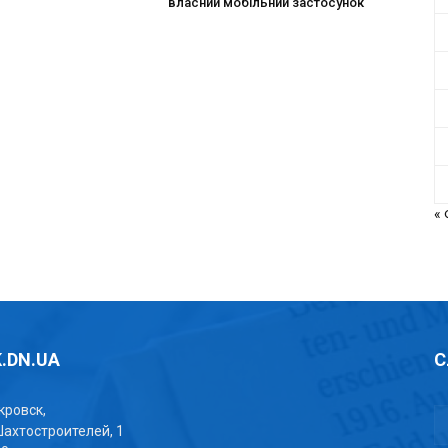
власний мобільний застосунок
«
.DN.UA
С
окровск,
Шахтостроителей, 1