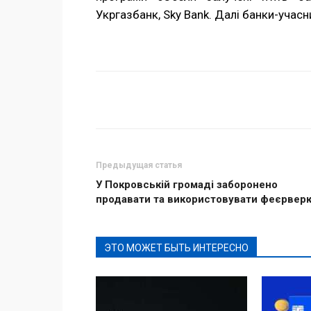
Укргазбанк, Sky Bank. Далі банки-учас
Поделиться
Предыдущая статья
У Покровській громаді заборонено
продавати та використовувати феєрвер
ЭТО МОЖЕТ БЫТЬ ИНТЕРЕСНО