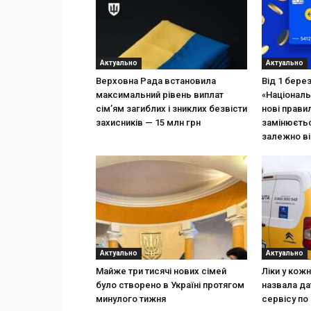
Актуально
Актуально
Верховна Рада встановила
Від 1 бере
максимальний рівень виплат
«Національ
сім’ям загиблих і зниклих безвісти
нові прави
захисників — 15 млн грн
замінюєтьс
залежно ві
Актуально
Актуально
Майже три тисячі нових сімей
Ліки у кож
було створено в Україні протягом
назвала да
минулого тижня
сервісу по 