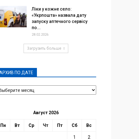
Ліки у кожне село:
«Укрпошта» назвала дату
запуску аптечного сервісу
по...
28.02.2026
Загрузить больше
АРХИВ ПО ДАТЕ
РХИВ
О
АТЕ
Август 2026
Пн
Вт
Ср
Чт
Пт
Сб
Вс
1
2