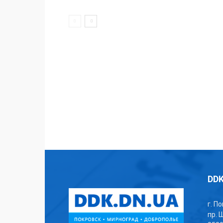
DDK
г. П
пр. 