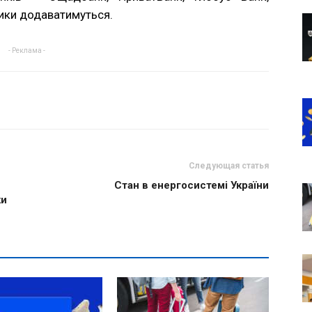
ники додаватимуться.
- Реклама -
Следующая статья
Стан в енергосистемі України
ки