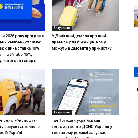
Актуально
зня 2026 року програма
У Данії повідомили про нові
ний кешбек» отримує
правила для біженців: кому
ла: єдина ставка 10%
можуть відмовити у прихистку
я на 5% або 15%,
д категорії товарів
А
П
Д
Актуально
не село: «Укрпошта»
«цеПогода»: український
ту запуску аптечного
гідрометцентр ДСНС України у
всій Україні
тестовому режимі запускає