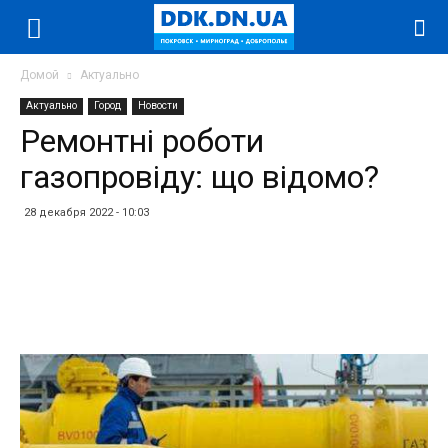
Домой
Актуально
Актуально
Город
Новости
Ремонтні роботи
газопровіду: що відомо?
28 декабря 2022 - 10:03
Facebook
Twitter
Telegram
WhatsApp
Vibe