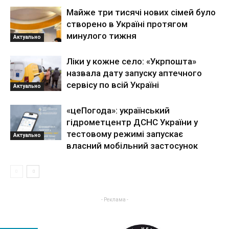
Майже три тисячі нових сімей було
створено в Україні протягом
минулого тижня
Актуально
Ліки у кожне село: «Укрпошта»
назвала дату запуску аптечного
сервісу по всій Україні
Актуально
«цеПогода»: український
гідрометцентр ДСНС України у
тестовому режимі запускає
Актуально
власний мобільний застосунок
- Реклама -