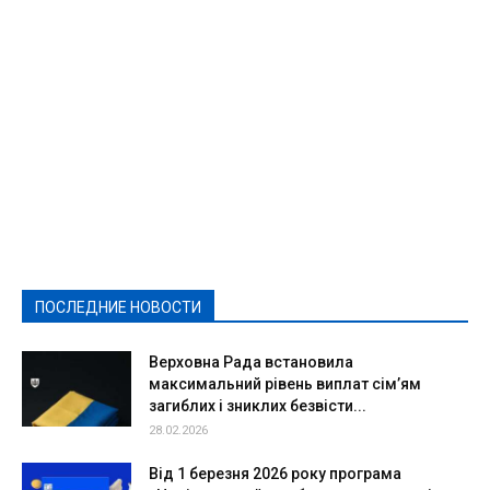
Featured
Актуально
Ваши права
Видеосюжеты
Власть
Выборы - 2021
Выборы-2020
Город
Досуг
Е-декларації
Здоровье
Конкурсы
Криминал и Происшествия
Культура
Новости
Образование
Политическая реклама
Реклама
Слово - народу
Спорт
Твори добро
Фоторепортажи
ПОСЛЕДНИЕ НОВОСТИ
Подробнее
Верховна Рада встановила
максимальний рівень виплат сім’ям
загиблих і зниклих безвісти...
28.02.2026
Від 1 березня 2026 року програма