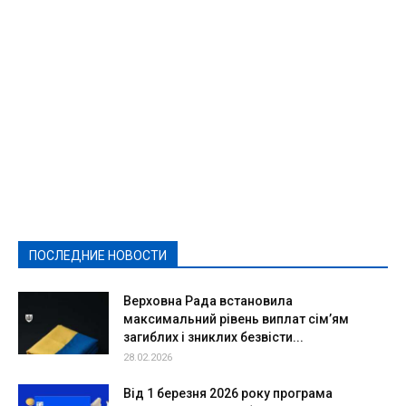
Featured
Актуально
Ваши права
Видеосюжеты
Власть
Выборы - 2021
Выборы-2020
Город
Досуг
Е-декларації
Здоровье
Конкурсы
Криминал и Происшествия
Культура
Новости
Образование
Политическая реклама
Реклама
Слово - народу
Спорт
Твори добро
Фоторепортажи
ПОСЛЕДНИЕ НОВОСТИ
Подробнее
Верховна Рада встановила
максимальний рівень виплат сім’ям
загиблих і зниклих безвісти...
28.02.2026
Від 1 березня 2026 року програма