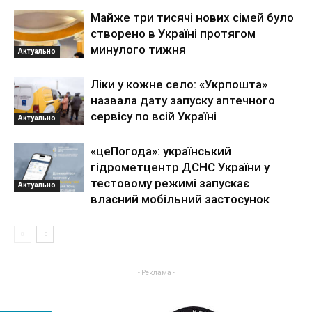
Майже три тисячі нових сімей було
створено в Україні протягом
минулого тижня
Актуально
Ліки у кожне село: «Укрпошта»
назвала дату запуску аптечного
сервісу по всій Україні
Актуально
«цеПогода»: український
гідрометцентр ДСНС України у
тестовому режимі запускає
Актуально
власний мобільний застосунок
- Реклама -