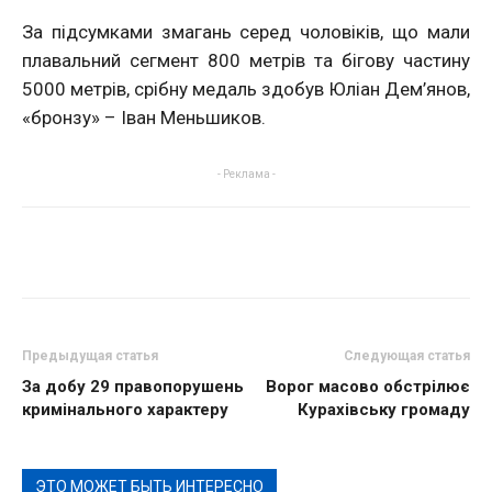
За підсумками змагань серед чоловіків, що мали
плавальний сегмент 800 метрів та бігову частину
5000 метрів, срібну медаль здобув Юліан Дем’янов,
«бронзу» – Іван Меньшиков.
- Реклама -
Предыдущая статья
Следующая статья
За добу 29 правопорушень
Ворог масово обстрілює
кримінального характеру
Курахівську громаду
ЭТО МОЖЕТ БЫТЬ ИНТЕРЕСНО