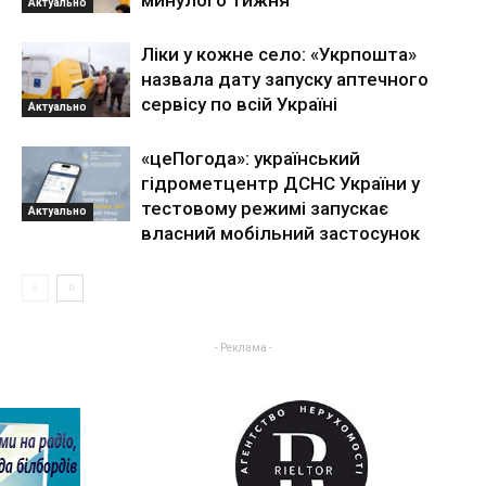
минулого тижня
Актуально
Ліки у кожне село: «Укрпошта»
назвала дату запуску аптечного
сервісу по всій Україні
Актуально
«цеПогода»: український
гідрометцентр ДСНС України у
тестовому режимі запускає
Актуально
власний мобільний застосунок
- Реклама -