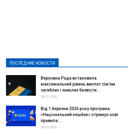
Featured
Актуально
Ваши права
Видеосюжеты
Власть
Выборы - 2021
Выборы-2020
Город
Досуг
Е-декларації
Здоровье
Конкурсы
Криминал и Происшествия
Культура
Новости
Образование
Политическая реклама
Реклама
Слово - народу
Спорт
Твори добро
Фоторепортажи
ПОСЛЕДНИЕ НОВОСТИ
Подробнее
Верховна Рада встановила
максимальний рівень виплат сім’ям
загиблих і зниклих безвісти...
28.02.2026
Від 1 березня 2026 року програма
«Національний кешбек» отримує нові
правила:...
28.02.2026