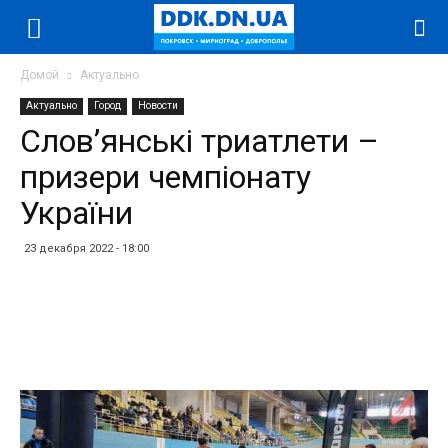
Домой
Актуально
Актуально
Город
Новости
Слов’янські триатлети –
призери чемпіонату
України
23 декабря 2022 - 18:00
Facebook
Twitter
Telegram
WhatsApp
Vibe