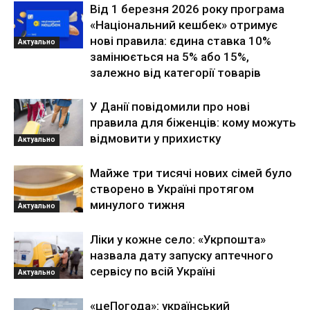
Від 1 березня 2026 року програма
«Національний кешбек» отримує
нові правила: єдина ставка 10%
Актуально
замінюється на 5% або 15%,
залежно від категорії товарів
У Данії повідомили про нові
правила для біженців: кому можуть
відмовити у прихистку
Актуально
Майже три тисячі нових сімей було
створено в Україні протягом
минулого тижня
Актуально
Ліки у кожне село: «Укрпошта»
назвала дату запуску аптечного
сервісу по всій Україні
Актуально
«цеПогода»: український