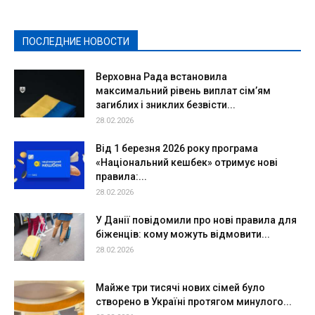
Культура
Новости
Образование
Политическая реклама
Реклама
Слово - народу
Спорт
Твори добро
Фоторепортажи
ПОСЛЕДНИЕ НОВОСТИ
Подробнее
Верховна Рада встановила
максимальний рівень виплат сім’ям
загиблих і зниклих безвісти...
28.02.2026
Від 1 березня 2026 року програма
«Національний кешбек» отримує нові
правила:...
28.02.2026
У Данії повідомили про нові правила для
біженців: кому можуть відмовити...
28.02.2026
Майже три тисячі нових сімей було
створено в Україні протягом минулого...