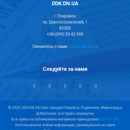
DDK.DN.UA
г. Покровск,
пр. Шахтостроителей, 1
85300
+38 (099) 29 42 999
Свяжитесь с нами:
info@ddk.dn.ua
Следуйте за нами
© 2020, DDK.DN.UA Сайт городов Покровск, Родинское, Мирноград и
Доброполье, все права защищены.
Все права на публикуемые материалы принадлежат
DDK.DN.UA
.
Использования любой информации, размещённой на сайте