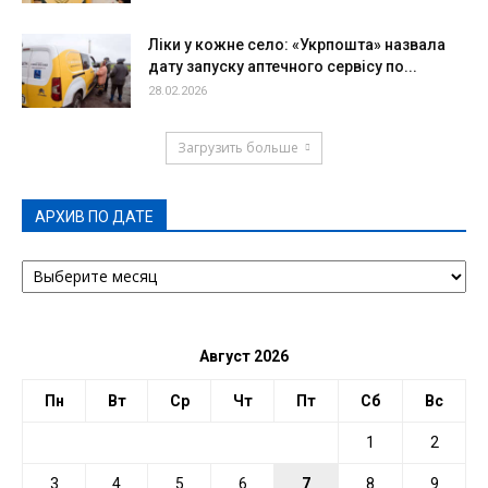
Ліки у кожне село: «Укрпошта» назвала
дату запуску аптечного сервісу по...
28.02.2026
Загрузить больше
АРХИВ ПО ДАТЕ
АРХИВ
ПО
ДАТЕ
Август 2026
Пн
Вт
Ср
Чт
Пт
Сб
Вс
1
2
3
4
5
6
7
8
9