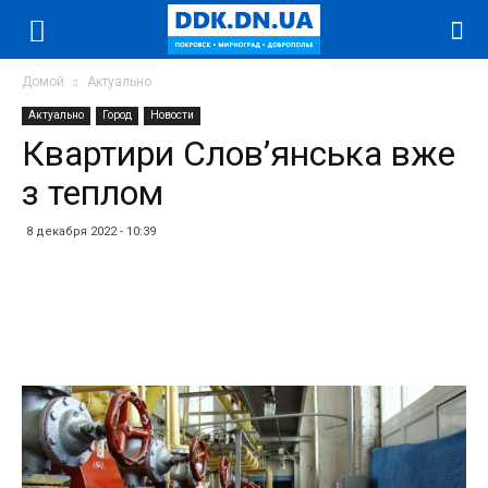
Домой
Актуально
Актуально
Город
Новости
Квартири Слов’янська вже
з теплом
8 декабря 2022 - 10:39
Facebook
Twitter
Telegram
WhatsApp
Vibe