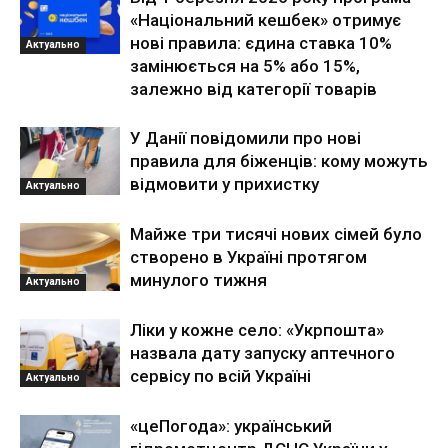
«Національний кешбек» отримує
нові правила: єдина ставка 10%
Актуально
замінюється на 5% або 15%,
залежно від категорії товарів
У Данії повідомили про нові
правила для біженців: кому можуть
відмовити у прихистку
Актуально
Майже три тисячі нових сімей було
створено в Україні протягом
минулого тижня
Актуально
Ліки у кожне село: «Укрпошта»
назвала дату запуску аптечного
сервісу по всій Україні
Актуально
«цеПогода»: український