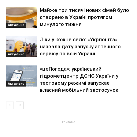
Майже три тисячі нових сімей було
створено в Україні протягом
минулого тижня
Актуально
Ліки у кожне село: «Укрпошта»
назвала дату запуску аптечного
сервісу по всій Україні
Актуально
«цеПогода»: український
гідрометцентр ДСНС України у
тестовому режимі запускає
Актуально
власний мобільний застосунок
- Реклама -