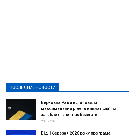
Featured
Актуально
Ваши права
Видеосюжеты
Власть
Выборы - 2021
Выборы-2020
Город
Досуг
Е-декларації
Здоровье
Конкурсы
Криминал и Происшествия
Культура
Новости
Образование
Политическая реклама
Реклама
Слово - народу
Спорт
Твори добро
Фоторепортажи
ПОСЛЕДНИЕ НОВОСТИ
Подробнее
Верховна Рада встановила
максимальний рівень виплат сім’ям
загиблих і зниклих безвісти...
28.02.2026
Від 1 березня 2026 року програма