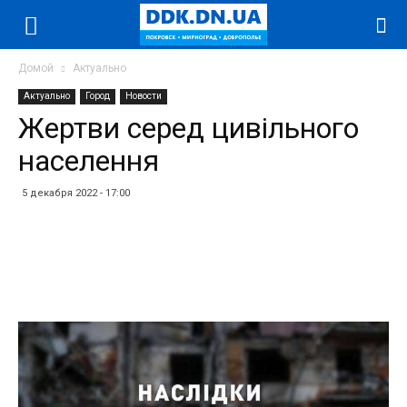
Домой
Актуально
Актуально
Город
Новости
Жертви серед цивільного
населення
5 декабря 2022 - 17:00
Facebook
Twitter
Telegram
WhatsApp
Vibe