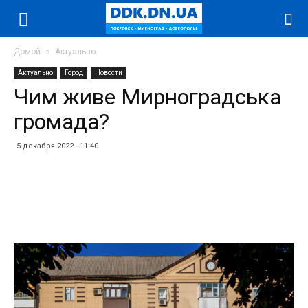
Домой
Актуально
Актуально
Город
Новости
Чим живе Мирноградська
громада?
5 декабря 2022 - 11:40
Facebook
Twitter
Telegram
WhatsApp
Vibe