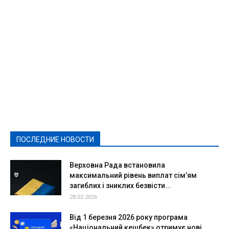
Featured
Актуально
Ваши права
Видеосюжеты
Власть
Выборы - 2021
Выборы-2020
Город
Досуг
Е-декларації
Здоровье
Конкурсы
Криминал и Происшествия
Культура
Новости
Образование
Политическая реклама
Реклама
Слово - народу
Спорт
Твори добро
Фоторепортажи
ПОСЛЕДНИЕ НОВОСТИ
Подробнее
Верховна Рада встановила
максимальний рівень виплат сім’ям
загиблих і зниклих безвісти...
28.02.2026
Від 1 березня 2026 року програма
«Національний кешбек» отримує нові