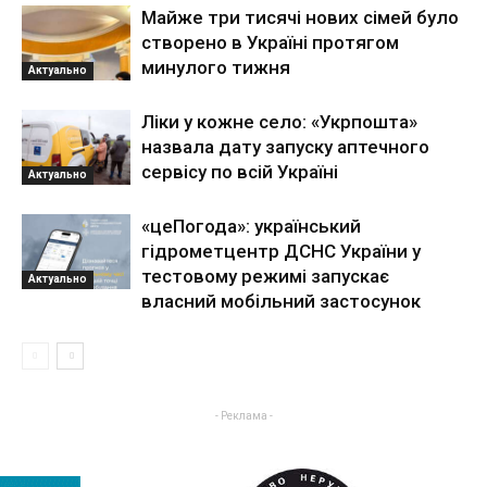
Майже три тисячі нових сімей було
створено в Україні протягом
минулого тижня
Актуально
Ліки у кожне село: «Укрпошта»
назвала дату запуску аптечного
сервісу по всій Україні
Актуально
«цеПогода»: український
гідрометцентр ДСНС України у
тестовому режимі запускає
Актуально
власний мобільний застосунок
- Реклама -