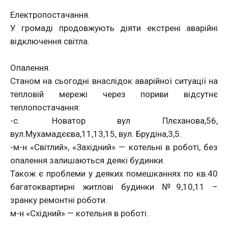
Електропостачання.
У громаді продовжують діяти екстрені аварійні
відключення світла.
Опалення.
Станом на сьогодні внаслідок аварійної ситуації на
тепловій мережі через пориви відсутнє
теплопостачання:
-с. Новатор вул Плєханова,56,
вул.Мухамадєєва,11,13,15, вул. Брудіна,3,5.
-м-н «Світлий», «Західний» — котельні в роботі, без
опалення залишаються деякі будинки.
Також є проблеми у деяких помешканнях по кв.40
багатоквартирні житлові будинки №9,10,11 –
зранку ремонтні роботи.
м-н «Східний» — котельня в роботі.