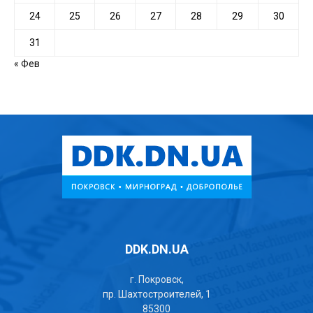
24
25
26
27
28
29
30
31
« Фев
DDK.DN.UA
г. Покровск,
пр. Шахтостроителей, 1
85300