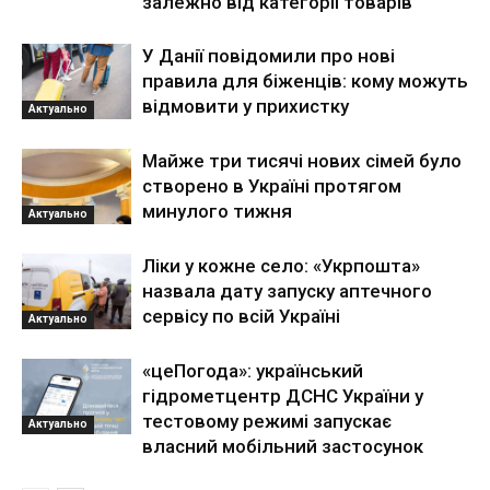
залежно від категорії товарів
У Данії повідомили про нові
правила для біженців: кому можуть
відмовити у прихистку
Актуально
Майже три тисячі нових сімей було
створено в Україні протягом
минулого тижня
Актуально
Ліки у кожне село: «Укрпошта»
назвала дату запуску аптечного
сервісу по всій Україні
Актуально
«цеПогода»: український
гідрометцентр ДСНС України у
тестовому режимі запускає
Актуально
власний мобільний застосунок