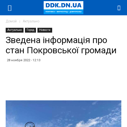
Домой
Актуально
Актуально
Город
Новости
Зведена інформація про
стан Покровської громади
28 ноября 2022 - 12:13
Facebook
Twitter
Telegram
WhatsApp
Vibe