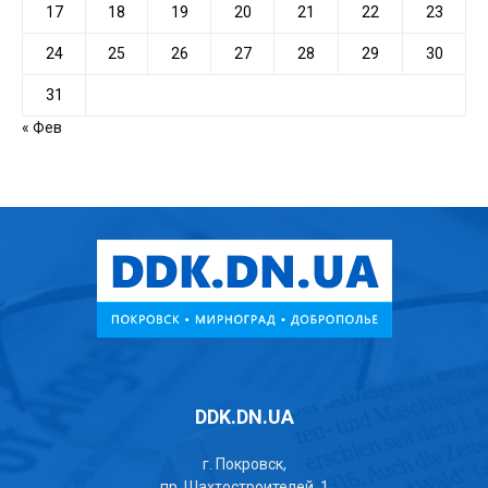
17
18
19
20
21
22
23
24
25
26
27
28
29
30
31
« Фев
DDK.DN.UA
г. Покровск,
пр. Шахтостроителей, 1