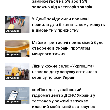
замінюється на 5% або 15%,
залежно від категорії товарів
У Данії повідомили про нові
правила для біженців: кому можуть
відмовити у прихистку
Актуально
Майже три тисячі нових сімей було
створено в Україні протягом
минулого тижня
Актуально
Ліки у кожне село: «Укрпошта»
назвала дату запуску аптечного
сервісу по всій Україні
Актуально
«цеПогода»: український
гідрометцентр ДСНС України у
тестовому режимі запускає
Актуально
власний мобільний застосунок