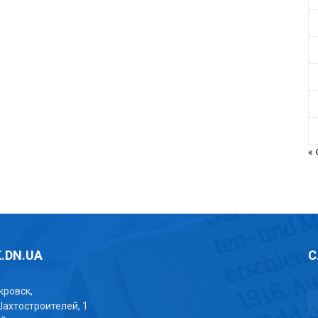
«
.DN.UA
С
окровск,
Шахтостроителей, 1