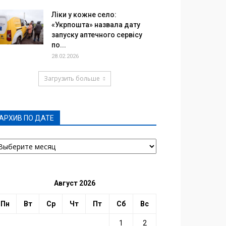
Ліки у кожне село:
«Укрпошта» назвала дату
запуску аптечного сервісу
по...
28.02.2026
Загрузить больше
АРХИВ ПО ДАТЕ
РХИВ
О
АТЕ
Август 2026
Пн
Вт
Ср
Чт
Пт
Сб
Вс
1
2