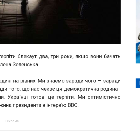
терпіти блекаут два, три роки, якщо вони бачать
Олена Зеленська
родині на рівних. Ми знаємо заради чого — заради
ради того, що нас чекає ця демократична родина і
и. Українці готові це терпіти. Ми оптимістично
ина президента в інтерв’ю BBC.
- Реклама -