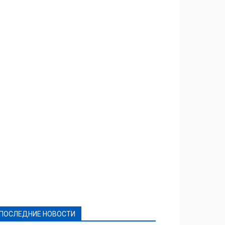
Featured
Актуально
Ваши права
Видеосюжеты
Власть
Выборы - 2021
Выборы-2020
Город
Досуг
Е-декларації
Здоровье
Конкурсы
Криминал и Происшествия
Культура
Новости
Образование
Политическая реклама
Реклама
Слово - народу
Спорт
Твори добро
Фоторепортажи
ПОСЛЕДНИЕ НОВОСТИ
Подробнее