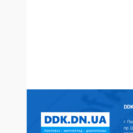
DDK
г. П
пр. 