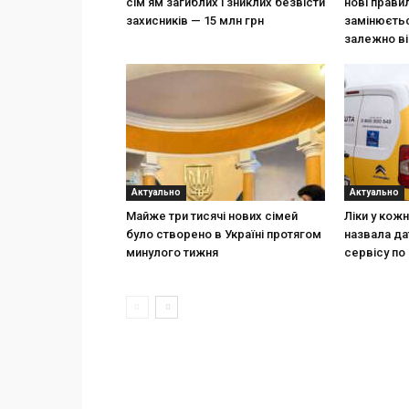
сім’ям загиблих і зниклих безвісти
нові прави
захисників — 15 млн грн
замінюєтьс
залежно ві
Актуально
Актуально
Майже три тисячі нових сімей
Ліки у кож
було створено в Україні протягом
назвала да
минулого тижня
сервісу по 