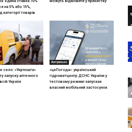
ла: єдина ставка 10%
можуть відмовити у прихистку
я на 5% або 15%,
д категорії товарів
Актуально
не село: «Укрпошта»
«цеПогода»: український
ту запуску аптечного
гідрометцентр ДСНС України у
всій Україні
тестовому режимі запускає
власний мобільний застосунок