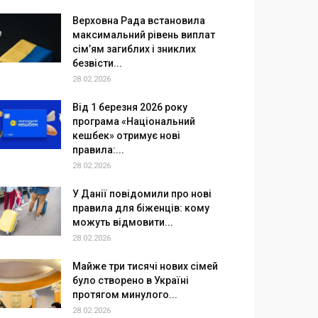
Верховна Рада встановила
максимальний рівень виплат
сім’ям загиблих і зниклих
безвісти...
28.02.2026
Від 1 березня 2026 року
програма «Національний
кешбек» отримує нові
правила:...
28.02.2026
У Данії повідомили про нові
правила для біженців: кому
можуть відмовити...
28.02.2026
Майже три тисячі нових сімей
було створено в Україні
протягом минулого...
28.02.2026