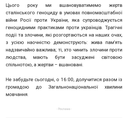
Цього року ми вшановуватимемо жертв
сталінського геноциду в умовах повномасштабної
війни Росії проти України, яка супроводжується
геноцидними практиками проти українців. Трагічні
події та злочини, які розгортаються на наших очах,
з усією наочністю демонструють: жива пам’ять
надзвичайно важлива; ті, хто чинить злочини проти
людства, мають бути засуджені світовою
спільнотою, а жертви – вшановані.
Не забудьте сьогодні, о 16:00, долучитися разом із
громадою до Загальнонаціональної хвилини
мовчання.
- Реклама -