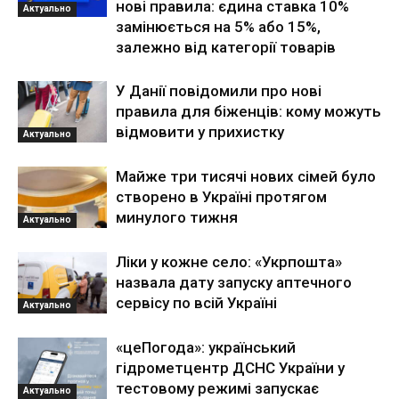
нові правила: єдина ставка 10%
Актуально
замінюється на 5% або 15%,
залежно від категорії товарів
У Данії повідомили про нові
правила для біженців: кому можуть
відмовити у прихистку
Актуально
Майже три тисячі нових сімей було
створено в Україні протягом
минулого тижня
Актуально
Ліки у кожне село: «Укрпошта»
назвала дату запуску аптечного
сервісу по всій Україні
Актуально
«цеПогода»: український
гідрометцентр ДСНС України у
тестовому режимі запускає
Актуально