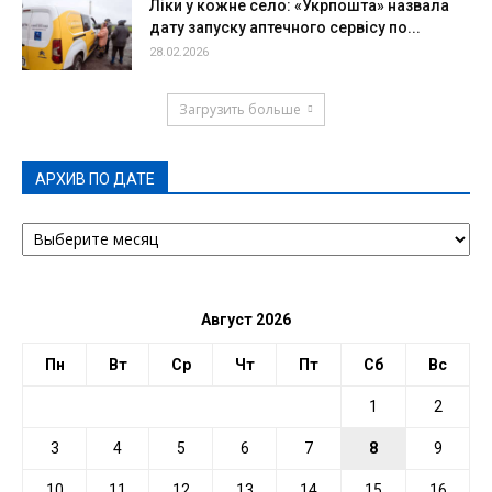
Ліки у кожне село: «Укрпошта» назвала
дату запуску аптечного сервісу по...
28.02.2026
Загрузить больше
АРХИВ ПО ДАТЕ
АРХИВ
ПО
ДАТЕ
Август 2026
Пн
Вт
Ср
Чт
Пт
Сб
Вс
1
2
3
4
5
6
7
8
9
10
11
12
13
14
15
16