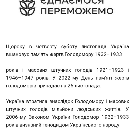
Щороку в четверту суботу листопада Україна
вшановує пам’ять жертв Голодомору 1932–1933
років і масових штучних голодів 1921–1923 і
1946–1947 років. У 2022-му День пам’яті жертв
голодоморів припадає на 26 листопада.
Україна втратила внаслідок Голодомору і масових
штучних голодів мільйони людських життів. У
2006-му Законом України Голодомор 1932–1933
років визнаний геноцидом Українського народу.