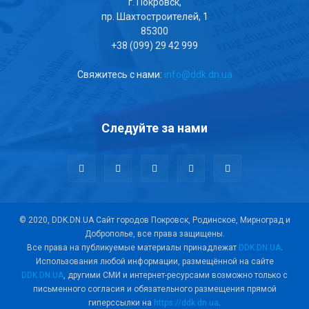
г. Покровск,
пр. Шахтостроителей, 1
85300
+38 (099) 29 42 999
Свяжитесь с нами:
info@ddk.dn.ua
Следуйте за нами
© 2020, DDK.DN.UA Сайт городов Покровск, Родинское, Мирноград и
Доброполье, все права защищены.
Все права на публикуемые материалы принадлежат
DDK.DN.UA
.
Использования любой информации, размещённой на сайте
DDK.DN.UA
, другими СМИ и интернет-ресурсами возможно только с
письменного согласия и обязательного размещения прямой
гиперссылки на
https://ddk.dn.ua
.