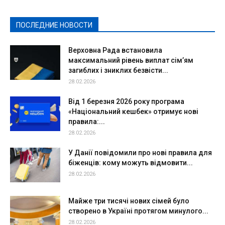
Политическая реклама
Реклама
Слово - народу
Спорт
Твори добро
Фоторепортажи
ПОСЛЕДНИЕ НОВОСТИ
Подробнее
Верховна Рада встановила
максимальний рівень виплат сім’ям
загиблих і зниклих безвісти...
28.02.2026
Від 1 березня 2026 року програма
«Національний кешбек» отримує нові
правила:...
28.02.2026
У Данії повідомили про нові правила для
біженців: кому можуть відмовити...
28.02.2026
Майже три тисячі нових сімей було
створено в Україні протягом минулого...
28.02.2026