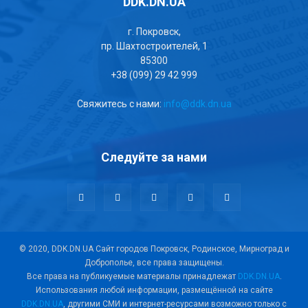
DDK.DN.UA
г. Покровск,
пр. Шахтостроителей, 1
85300
+38 (099) 29 42 999
Свяжитесь с нами:
info@ddk.dn.ua
Следуйте за нами
© 2020, DDK.DN.UA Сайт городов Покровск, Родинское, Мирноград и
Доброполье, все права защищены.
Все права на публикуемые материалы принадлежат
DDK.DN.UA
.
Использования любой информации, размещённой на сайте
DDK.DN.UA
, другими СМИ и интернет-ресурсами возможно только с