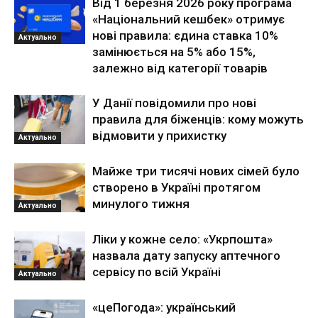
Від 1 березня 2026 року програма
«Національний кешбек» отримує
нові правила: єдина ставка 10%
Актуально
замінюється на 5% або 15%,
залежно від категорії товарів
У Данії повідомили про нові
правила для біженців: кому можуть
відмовити у прихистку
Актуально
Майже три тисячі нових сімей було
створено в Україні протягом
минулого тижня
Актуально
Ліки у кожне село: «Укрпошта»
назвала дату запуску аптечного
сервісу по всій Україні
Актуально
«цеПогода»: український