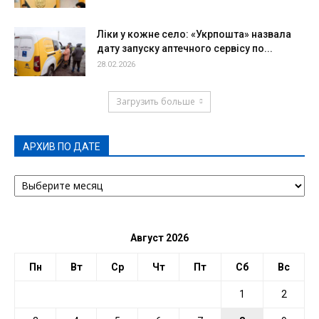
Ліки у кожне село: «Укрпошта» назвала
дату запуску аптечного сервісу по...
28.02.2026
Загрузить больше
АРХИВ ПО ДАТЕ
АРХИВ
ПО
ДАТЕ
Август 2026
Пн
Вт
Ср
Чт
Пт
Сб
Вс
1
2