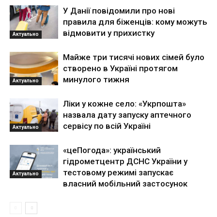
У Данії повідомили про нові
правила для біженців: кому можуть
відмовити у прихистку
Актуально
Майже три тисячі нових сімей було
створено в Україні протягом
минулого тижня
Актуально
Ліки у кожне село: «Укрпошта»
назвала дату запуску аптечного
сервісу по всій Україні
Актуально
«цеПогода»: український
гідрометцентр ДСНС України у
тестовому режимі запускає
Актуально
власний мобільний застосунок