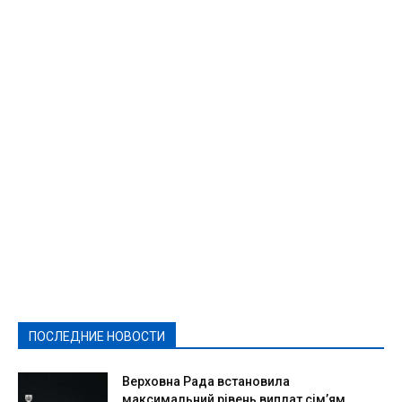
Featured
Актуально
Ваши права
Видеосюжеты
Власть
Выборы - 2021
Выборы-2020
Город
Досуг
Е-декларації
Здоровье
Конкурсы
Криминал и Происшествия
Культура
Новости
Образование
Политическая реклама
Реклама
Слово - народу
Спорт
Твори добро
Фоторепортажи
ПОСЛЕДНИЕ НОВОСТИ
Подробнее
Верховна Рада встановила
максимальний рівень виплат сім’ям