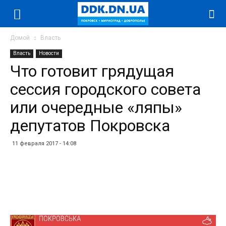
Домой
Власть
Власть
Новости
Что готовит грядущая
сессия городского совета
или очередные «ляпы»
депутатов Покровска
11 февраля 2017 - 14:08
Facebook
Twitter
Telegram
WhatsApp
Vibe