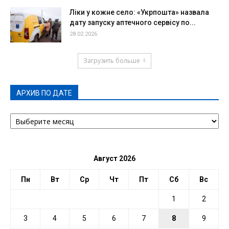
Ліки у кожне село: «Укрпошта» назвала
дату запуску аптечного сервісу по...
28.02.2026
Загрузить больше
АРХИВ ПО ДАТЕ
АРХИВ
ПО
ДАТЕ
Август 2026
Пн
Вт
Ср
Чт
Пт
Сб
Вс
1
2
3
4
5
6
7
8
9