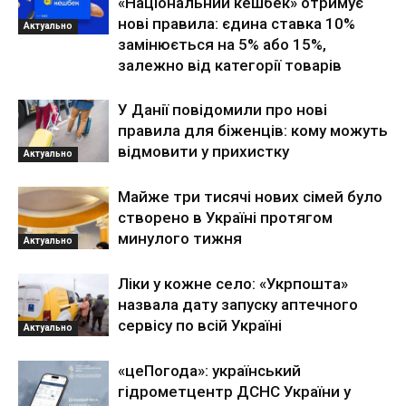
«Національний кешбек» отримує
нові правила: єдина ставка 10%
Актуально
замінюється на 5% або 15%,
залежно від категорії товарів
У Данії повідомили про нові
правила для біженців: кому можуть
відмовити у прихистку
Актуально
Майже три тисячі нових сімей було
створено в Україні протягом
минулого тижня
Актуально
Ліки у кожне село: «Укрпошта»
назвала дату запуску аптечного
сервісу по всій Україні
Актуально
«цеПогода»: український
гідрометцентр ДСНС України у