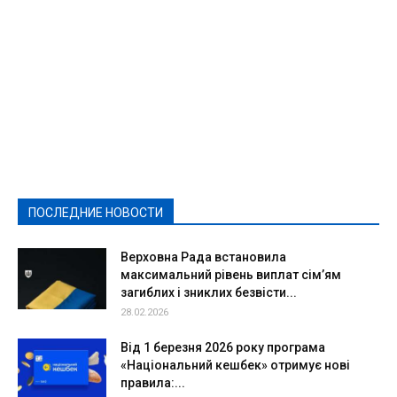
Featured
Актуально
Ваши права
Видеосюжеты
Власть
Выборы - 2021
Выборы-2020
Город
Досуг
Е-декларації
Здоровье
Конкурсы
Криминал и Происшествия
Культура
Новости
Образование
Политическая реклама
Реклама
Слово - народу
Спорт
Твори добро
Фоторепортажи
ПОСЛЕДНИЕ НОВОСТИ
Подробнее
Верховна Рада встановила
максимальний рівень виплат сім’ям
загиблих і зниклих безвісти...
28.02.2026
Від 1 березня 2026 року програма
«Національний кешбек» отримує нові
правила:...