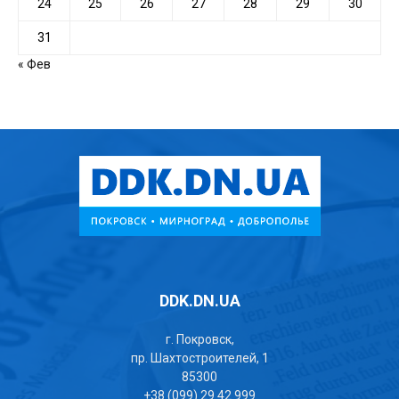
24
25
26
27
28
29
30
31
« Фев
DDK.DN.UA
г. Покровск,
пр. Шахтостроителей, 1
85300
+38 (099) 29 42 999