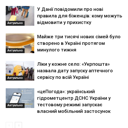
У Данії повідомили про нові
правила для біженців: кому можуть
відмовити у прихистку
Актуально
Майже три тисячі нових сімей було
створено в Україні протягом
минулого тижня
Актуально
Ліки у кожне село: «Укрпошта»
назвала дату запуску аптечного
сервісу по всій Україні
Актуально
«цеПогода»: український
гідрометцентр ДСНС України у
тестовому режимі запускає
Актуально
власний мобільний застосунок