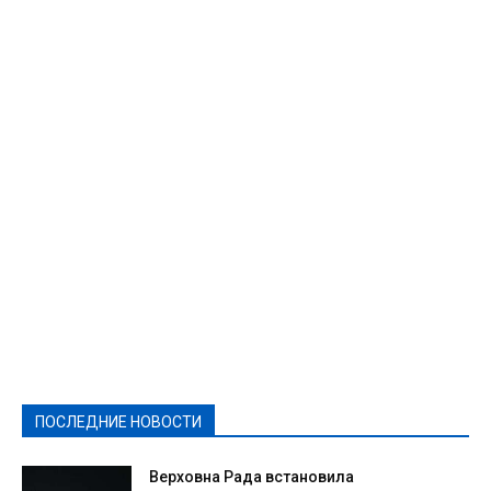
Featured
Актуально
Ваши права
Видеосюжеты
Власть
Выборы - 2021
Выборы-2020
Город
Досуг
Е-декларації
Здоровье
Конкурсы
Криминал и Происшествия
Культура
Новости
Образование
Политическая реклама
Реклама
Слово - народу
Спорт
Твори добро
Фоторепортажи
ПОСЛЕДНИЕ НОВОСТИ
Подробнее
Верховна Рада встановила