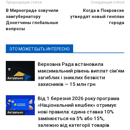
Предыдущая статья
Следующая статья
В Мирнограде озвучили
Когда в Покровске
замгубернатору
утвердят новый генплан
Донетчины глобальные
города
вопросы
ЭТО МОЖЕТ БЫТЬ ИНТЕРЕСНО
Верховна Рада встановила
максимальний рівень виплат сім’ям
загиблих і зниклих безвісти
Актуально
захисників — 15 млн грн
Від 1 березня 2026 року програма
«Національний кешбек» отримує
нові правила: єдина ставка 10%
Актуально
замінюється на 5% або 15%,
залежно від категорії товарів