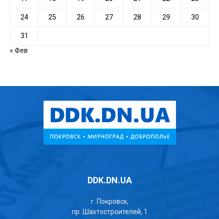
24
25
26
27
28
29
30
31
« Фев
DDK.DN.UA
г. Покровск,
пр. Шахтостроителей, 1