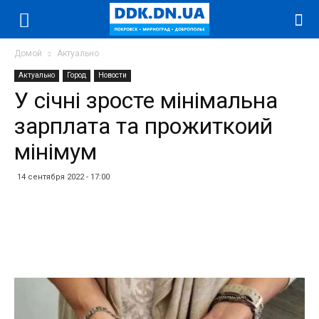
Домой
Актуально
Актуально
Город
Новости
У січні зросте мінімальна
зарплата та прожиткоий
мінімум
14 сентября 2022 - 17:00
Facebook
Twitter
Telegram
WhatsApp
Vibe