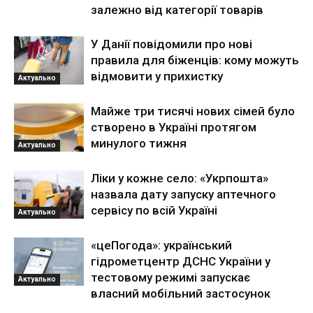
залежно від категорії товарів
У Данії повідомили про нові
правила для біженців: кому можуть
відмовити у прихистку
Актуально
Майже три тисячі нових сімей було
створено в Україні протягом
минулого тижня
Актуально
Ліки у кожне село: «Укрпошта»
назвала дату запуску аптечного
сервісу по всій Україні
Актуально
«цеПогода»: український
гідрометцентр ДСНС України у
тестовому режимі запускає
Актуально
власний мобільний застосунок