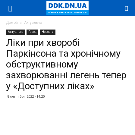
Домой
Актуально
Актуально
Город
Новости
Ліки при хворобі
Паркінсона та хронічному
обструктивному
захворюванні легень тепер
у «Доступних ліках»
8 сентября 2022 - 14:20
Facebook
Twitter
Telegram
WhatsApp
Vibe