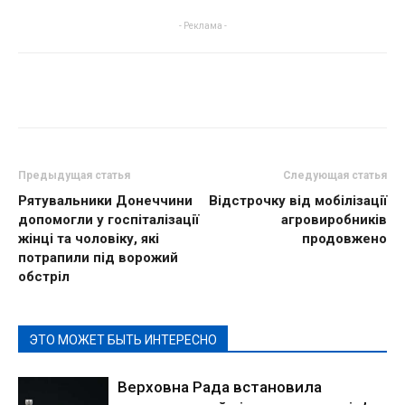
- Реклама -
Предыдущая статья
Следующая статья
Рятувальники Донеччини
Відстрочку від мобілізації
допомогли у госпіталізації
агровиробників
жінці та чоловіку, які
продовжено
потрапили під ворожий
обстріл
ЭТО МОЖЕТ БЫТЬ ИНТЕРЕСНО
Верховна Рада встановила