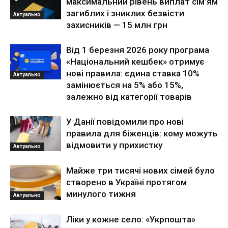
максимальний рівень виплат сім’ям
загиблих і зниклих безвісти
Актуально
захисників — 15 млн грн
Від 1 березня 2026 року програма
«Національний кешбек» отримує
нові правила: єдина ставка 10%
Актуально
замінюється на 5% або 15%,
залежно від категорії товарів
У Данії повідомили про нові
правила для біженців: кому можуть
відмовити у прихистку
Актуально
Майже три тисячі нових сімей було
створено в Україні протягом
минулого тижня
Актуально
Ліки у кожне село: «Укрпошта»