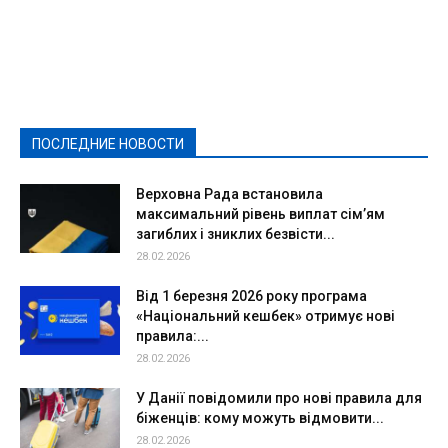
Featured
Актуально
Ваши права
Видеосюжеты
Власть
Выборы - 2021
Выборы-2020
Город
Досуг
Е-декларації
Здоровье
Конкурсы
Криминал и Происшествия
Культура
Новости
Образование
Политическая реклама
Реклама
Слово - народу
Спорт
Твори добро
Фоторепортажи
ПОСЛЕДНИЕ НОВОСТИ
Подробнее
Верховна Рада встановила
максимальний рівень виплат сім’ям
загиблих і зниклих безвісти...
28.02.2026
Від 1 березня 2026 року програма
«Національний кешбек» отримує нові
правила:...
28.02.2026
У Данії повідомили про нові правила для
біженців: кому можуть відмовити...
28.02.2026