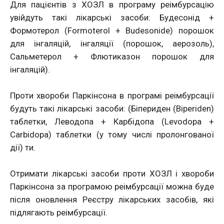
Для пацієнтів з ХОЗЛ в програму реімбурсацію
увійдуть такі лікарські засоби: Будесонід +
Формотерол (Formoterol + Вudesonide) порошок
для інгаляцій, інгаляції (порошок, аерозоль),
Сальметерол + Флютиказон порошок для
інгаляцій).
Проти хвороби Паркінсона в програмі реімбурсації
будуть такі лікарські засоби: (Біпериден (Biperiden)
таблетки, Леводопа + Карбідопа (Levodopa +
Carbidopa) таблетки (у тому числі пролонгованої
дії) ти.
Отримати лікарські засоби проти ХОЗЛ і хвороби
Паркінсона за програмою реімбурсації можна буде
після оновлення Реєстру лікарських засобів, які
підлягають реімбурсації.