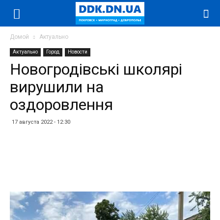
Домой
Актуально
Актуально
Город
Новости
Новогродівські школярі
вирушили на
оздоровлення
17 августа 2022 - 12:30
Facebook
Twitter
Telegram
WhatsApp
Vibe