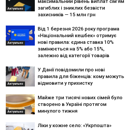
максимальний рівень виплат сім’ям
загиблих і зниклих безвісти
Актуально
захисників — 15 млн грн
Від 1 березня 2026 року програма
«Національний кешбек» отримує
нові правила: єдина ставка 10%
Актуально
замінюється на 5% або 15%,
залежно від категорії товарів
У Данії повідомили про нові
правила для біженців: кому можуть
відмовити у прихистку
Актуально
Майже три тисячі нових сімей було
створено в Україні протягом
минулого тижня
Актуально
Ліки у кожне село: «Укрпошта»