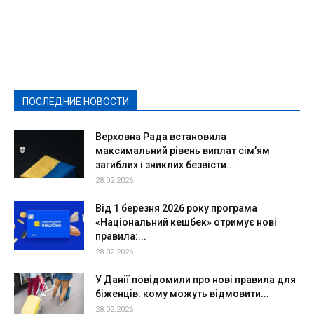
Featured
Актуально
Ваши права
Видеосюжеты
Власть
Выборы - 2021
Выборы-2020
Город
Досуг
Е-декларації
Здоровье
Конкурсы
Криминал и Происшествия
Культура
Новости
Образование
Политическая реклама
Реклама
Слово - народу
Спорт
Твори добро
Фоторепортажи
ПОСЛЕДНИЕ НОВОСТИ
Подробнее
Верховна Рада встановила
максимальний рівень виплат сім’ям
загиблих і зниклих безвісти...
28.02.2026
Від 1 березня 2026 року програма
«Національний кешбек» отримує нові
правила:...
28.02.2026
У Данії повідомили про нові правила для
біженців: кому можуть відмовити...
28.02.2026