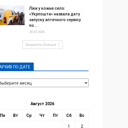
Ліки у кожне село:
«Укрпошта» назвала дату
запуску аптечного сервісу
по...
28.02.2026
Загрузить больше
АРХИВ ПО ДАТЕ
РХИВ
О
АТЕ
Август 2026
Пн
Вт
Ср
Чт
Пт
Сб
Вс
1
2