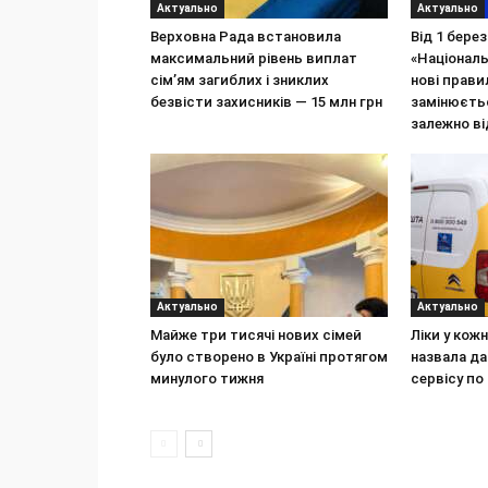
Актуально
Актуально
Верховна Рада встановила
Від 1 бере
максимальний рівень виплат
«Націонал
сім’ям загиблих і зниклих
нові прави
безвісти захисників — 15 млн грн
замінюєтьс
залежно ві
Актуально
Актуально
Майже три тисячі нових сімей
Ліки у кож
було створено в Україні протягом
назвала да
минулого тижня
сервісу по 