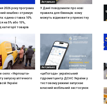
Актуально
зня 2026 року програма
У Данії повідомили про нові
ьний кешбек» отримує
правила для біженців: кому
ла: єдина ставка 10%
можуть відмовити у прихистку
я на 5% або 15%,
д категорії товарів
Актуально
не село: «Укрпошта»
«цеПогода»: український
ту запуску аптечного
гідрометцентр ДСНС України у
всій Україні
тестовому режимі запускає
власний мобільний застосунок