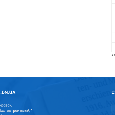
«
.DN.UA
С
окровск,
Шахтостроителей, 1