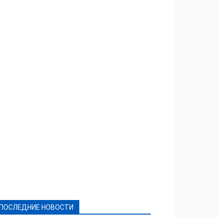
Featured
Актуально
Ваши права
Видеосюжеты
Власть
Выборы - 2021
Выборы-2020
Город
Досуг
Е-декларації
Здоровье
Конкурсы
Криминал и Происшествия
Культура
Новости
Образование
Политическая реклама
Реклама
Слово - народу
Спорт
Твори добро
Фоторепортажи
ПОСЛЕДНИЕ НОВОСТИ
Подробнее