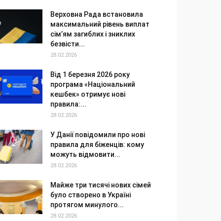
Верховна Рада встановила
максимальний рівень виплат
сім’ям загиблих і зниклих
безвісти...
28.02.2026
Від 1 березня 2026 року
програма «Національний
кешбек» отримує нові
правила:...
28.02.2026
У Данії повідомили про нові
правила для біженців: кому
можуть відмовити...
28.02.2026
Майже три тисячі нових сімей
було створено в Україні
протягом минулого...
28.02.2026