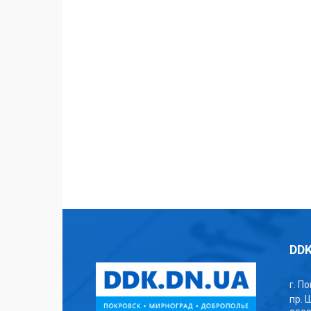
DDK
г. П
пр. 