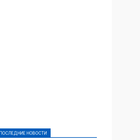
Featured
Актуально
Ваши права
Видеосюжеты
Власть
Выборы - 2021
Выборы-2020
Город
Досуг
Е-декларації
Здоровье
Конкурсы
Криминал и Происшествия
Культура
Новости
Образование
Политическая реклама
Реклама
Слово - народу
Спорт
Твори добро
Фоторепортажи
ПОСЛЕДНИЕ НОВОСТИ
Подробнее