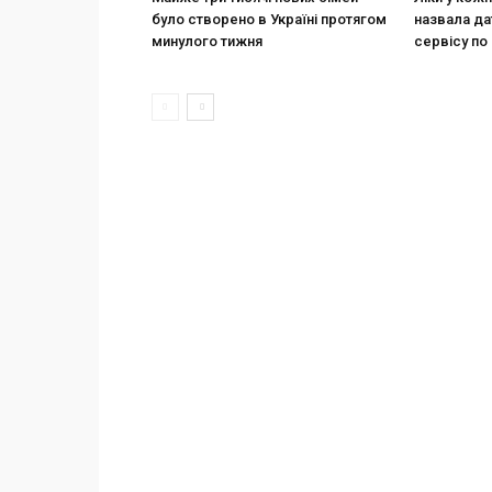
було створено в Україні протягом
назвала да
минулого тижня
сервісу по 