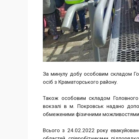
За минулу добу особовим складом Гол
осіб з Краматорського району.
Також особовим складом Головного у
вокзалі в м. Покровськ надано допо
обмеженими фізичними можливостями
Всього з 24.02.2022 року евакуйован
областей співробітниками підпорядко