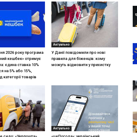
Актуально
зня 2026 року програма
У Данії повідомили про нові
ний кешбек» отримує
правила для біженців: кому
ла: єдина ставка 10%
можуть відмовити у прихистку
я на 5% або 15%,
д категорії товарів
Актуально
не село: «Укрпошта»
«цеПогода»: український