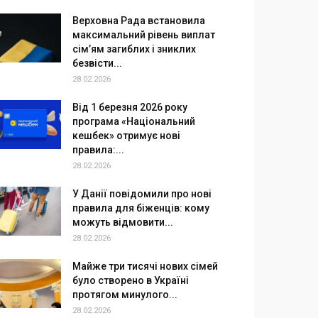
Верховна Рада встановила
максимальний рівень виплат
сім’ям загиблих і зниклих
безвісти...
28.02.2026
Від 1 березня 2026 року
програма «Національний
кешбек» отримує нові
правила:...
28.02.2026
У Данії повідомили про нові
правила для біженців: кому
можуть відмовити...
28.02.2026
Майже три тисячі нових сімей
було створено в Україні
протягом минулого...
28.02.2026