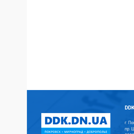
DDK
г. П
пр. 