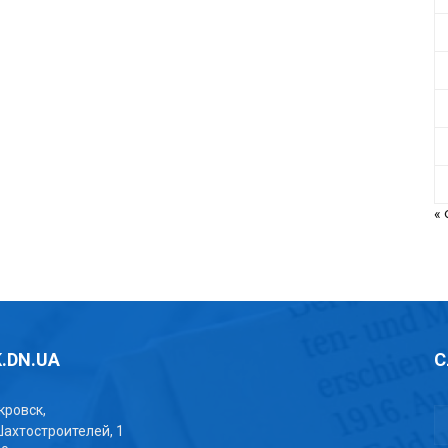
«
.DN.UA
С
окровск,
Шахтостроителей, 1