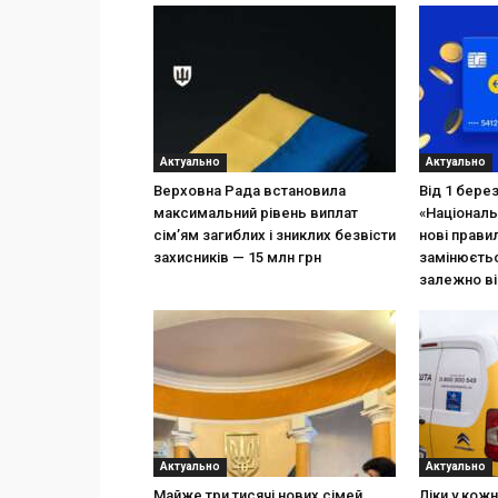
Актуально
Актуально
Верховна Рада встановила
Від 1 бере
максимальний рівень виплат
«Національ
сім’ям загиблих і зниклих безвісти
нові прави
захисників — 15 млн грн
замінюєтьс
залежно ві
Актуально
Актуально
Майже три тисячі нових сімей
Ліки у кож