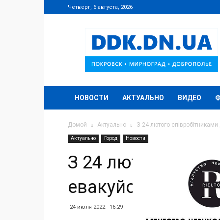
Четверг, 6 августа, 2026
DDK.DN.UA
НОВОСТИ
АКТУАЛЬНО
ВИДЕО
Домой
Актуально
З 24 лютого співробітниками
Актуально
Город
Новости
З 24 лютого спів
евакуйовано 9500
24 июля 2022 - 16:29