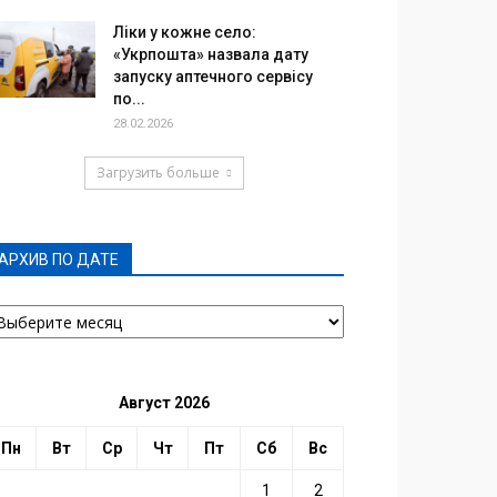
Ліки у кожне село:
«Укрпошта» назвала дату
запуску аптечного сервісу
по...
28.02.2026
Загрузить больше
АРХИВ ПО ДАТЕ
РХИВ
О
АТЕ
Август 2026
Пн
Вт
Ср
Чт
Пт
Сб
Вс
1
2