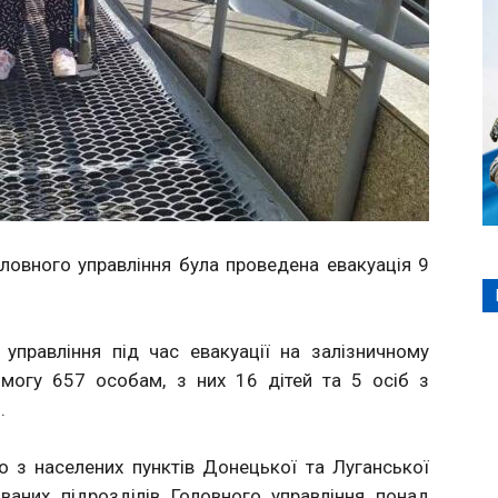
овного управління була проведена евакуація 9
правління під час евакуації на залізничному
могу 657 особам, з них 16 дітей та 5 осіб з
.
о з населених пунктів Донецької та Луганської
ваних підрозділів Головного управління понад