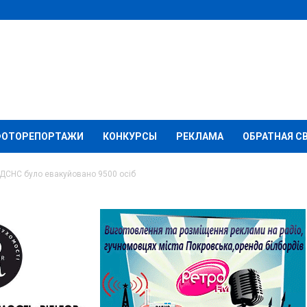
ФОТОРЕПОРТАЖИ
КОНКУРСЫ
РЕКЛАМА
ОБРАТНАЯ С
 ДСНС було евакуйовано 9500 осіб
робітниками ДСНС було
 осіб