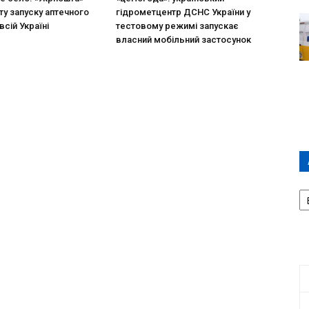
ту запуску аптечного
гідрометцентр ДСНС України у
всій Україні
тестовому режимі запускає
власний мобільний застосунок
А
П
Д