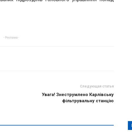
- Реклама -
Следующая статья
Увага! Знеструмлено Карлівську
фільтрувальну станцію