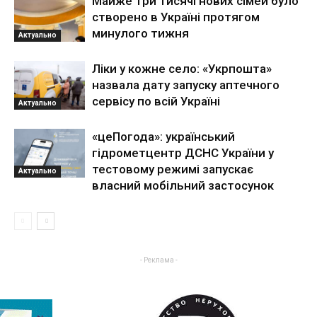
Майже три тисячі нових сімей було
створено в Україні протягом
минулого тижня
Актуально
Ліки у кожне село: «Укрпошта»
назвала дату запуску аптечного
сервісу по всій Україні
Актуально
«цеПогода»: український
гідрометцентр ДСНС України у
тестовому режимі запускає
Актуально
власний мобільний застосунок
- Реклама -