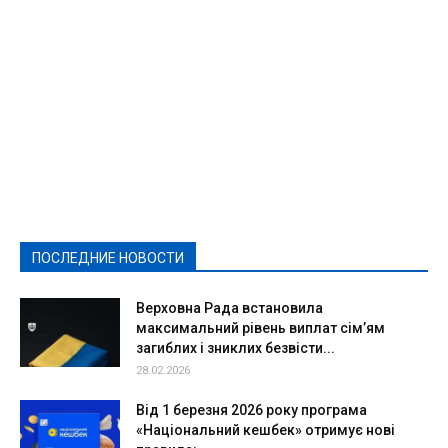
Featured
Актуально
Ваши права
Видеосюжеты
Власть
Выборы - 2021
Выборы-2020
Город
Досуг
Е-декларації
Здоровье
Конкурсы
Криминал и Происшествия
Культура
Новости
Образование
Политическая реклама
Реклама
Слово - народу
Спорт
Твори добро
Фоторепортажи
ПОСЛЕДНИЕ НОВОСТИ
Подробнее
Верховна Рада встановила
максимальний рівень виплат сім’ям
загиблих і зниклих безвісти...
28.02.2026
Від 1 березня 2026 року програма
«Національний кешбек» отримує нові