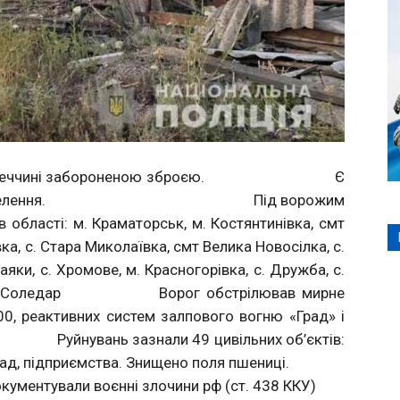
ла по Донеччині забороненою зброєю. Є
д мирного населення. Під ворожим
 області: м. Краматорськ, м. Костянтинівка, смт
іївка, с. Стара Миколаївка, смт Велика Новосілка, с.
Маяки, с. Хромове, м. Красногорівка, с. Дружба, с.
вка, м. Соледар Ворог обстрілював мирне
-300, реактивних систем залпового вогню «Град» і
знали 49 цивільних об’єктів:
заклад, підприємства. Знищено поля пшениці.
 воєнні злочини рф (ст. 438 ККУ)