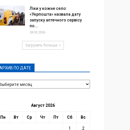
Ліки у кожне село:
«Укрпошта» назвала дату
запуску аптечного сервісу
по...
28.02.2026
Загрузить больше
АРХИВ ПО ДАТЕ
РХИВ
О
АТЕ
Август 2026
Пн
Вт
Ср
Чт
Пт
Сб
Вс
1
2