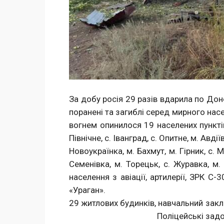
За добу росія 29 разів вдари
поранені та загиблі сере
вогнем опинилося 19 населених пунктів
Північне, с. Іванград, с. Опитне, м. Авд
Новоукраїнка, м. Бахмут, м. Гірник, с. 
Семенівка, м. Торецьк, с. Жура
населення з авіації, артилерії, ЗРК С
«Ураган». Руйнувань за
29 житлових будинків, навчальний 
Поліцейські задокументували