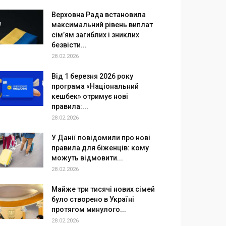
Верховна Рада встановила
максимальний рівень виплат
сім’ям загиблих і зниклих
безвісти...
28.02.2026
Від 1 березня 2026 року
програма «Національний
кешбек» отримує нові
правила:...
28.02.2026
У Данії повідомили про нові
правила для біженців: кому
можуть відмовити...
28.02.2026
Майже три тисячі нових сімей
було створено в Україні
протягом минулого...
28.02.2026