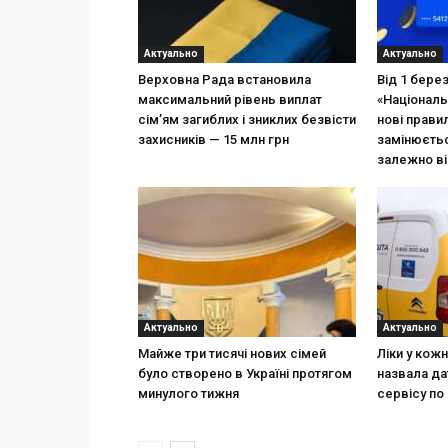
Актуально
Актуально
Верховна Рада встановила
Від 1 бере
максимальний рівень виплат
«Національ
сім’ям загиблих і зниклих безвісти
нові прави
захисників — 15 млн грн
замінюєтьс
залежно ві
Актуально
Актуально
Майже три тисячі нових сімей
Ліки у кож
було створено в Україні протягом
назвала да
минулого тижня
сервісу по 