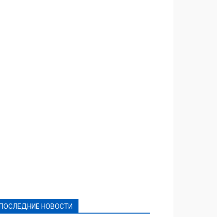
Featured
Актуально
Ваши права
Видеосюжеты
Власть
Выборы - 2021
Выборы-2020
Город
Досуг
Е-декларації
Здоровье
Конкурсы
Криминал и Происшествия
Культура
Новости
Образование
Политическая реклама
Реклама
Слово - народу
Спорт
Твори добро
Фоторепортажи
ПОСЛЕДНИЕ НОВОСТИ
Подробнее