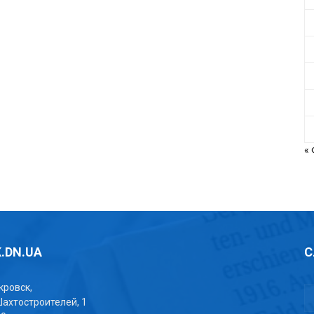
«
.DN.UA
С
окровск,
Шахтостроителей, 1