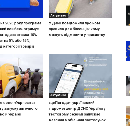
Актуально
зня 2026 року програма
У Данії повідомили про нові
ний кешбек» отримує
правила для біженців: кому
ла: єдина ставка 10%
можуть відмовити у прихистку
я на 5% або 15%,
д категорії товарів
Актуально
не село: «Укрпошта»
«цеПогода»: український
ту запуску аптечного
гідрометцентр ДСНС України у
всій Україні
тестовому режимі запускає
власний мобільний застосунок