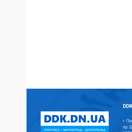
DDK
г. П
пр. 