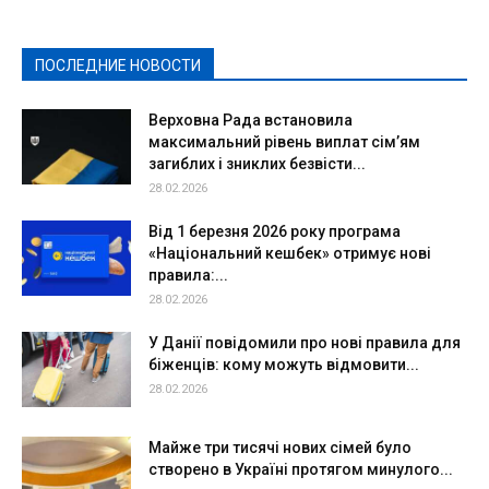
Культура
Новости
Образование
Политическая реклама
Реклама
Слово - народу
Спорт
Твори добро
Фоторепортажи
ПОСЛЕДНИЕ НОВОСТИ
Подробнее
Верховна Рада встановила
максимальний рівень виплат сім’ям
загиблих і зниклих безвісти...
28.02.2026
Від 1 березня 2026 року програма
«Національний кешбек» отримує нові
правила:...
28.02.2026
У Данії повідомили про нові правила для
біженців: кому можуть відмовити...
28.02.2026
Майже три тисячі нових сімей було
створено в Україні протягом минулого...