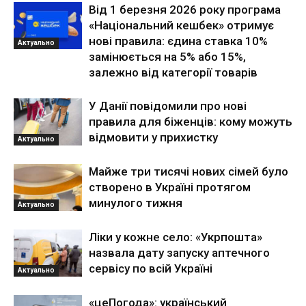
Від 1 березня 2026 року програма
«Національний кешбек» отримує
нові правила: єдина ставка 10%
Актуально
замінюється на 5% або 15%,
залежно від категорії товарів
У Данії повідомили про нові
правила для біженців: кому можуть
відмовити у прихистку
Актуально
Майже три тисячі нових сімей було
створено в Україні протягом
минулого тижня
Актуально
Ліки у кожне село: «Укрпошта»
назвала дату запуску аптечного
сервісу по всій Україні
Актуально
«цеПогода»: український