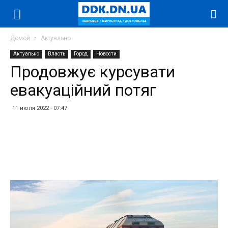
Домой
Актуально
Актуально
Власть
Город
Новости
Продовжує курсувати
евакуаційний потяг
11 июля 2022 - 07:47
Facebook
Twitter
Telegram
WhatsApp
Vibe