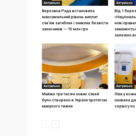
Актуально
Актуально
Верховна Рада встановила
Від 1 бере
максимальний рівень виплат
«Національ
сім’ям загиблих і зниклих безвісти
нові прави
захисників — 15 млн грн
замінюєтьс
залежно ві
Актуально
Актуально
Майже три тисячі нових сімей
Ліки у кож
було створено в Україні протягом
назвала да
минулого тижня
сервісу по 