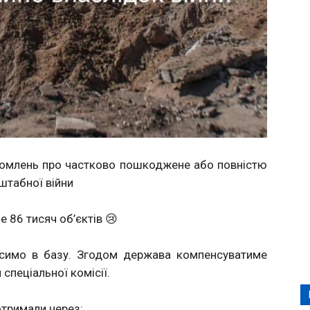
домлень про частково пошкоджене або повністю
штабної війни
 86 тисяч об’єктів 😢
осимо в базу. Згодом держава компенсуватиме
 спеціальної комісії.
отримали через: