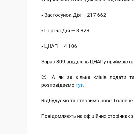
▪️ Застосунок Дія — 217 662
▫️ Портал Дія — 3 828
▪️ ЦНАП — 4 106
Зараз 809 відділень ЦНАПу приймають
😉 А як за кілька кліків подати т
розповідаємо
тут
.
Відбудуємо та створимо нове. Головне
Повідомляють на офіційних сторінках 