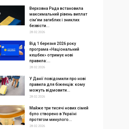
Верховна Рада встановила
максимальний рівень виплат
сім’ям загиблих і зниклих
безвісти...
28.02.2026
Від 1 березня 2026 року
програма «Національний
кешбек» отримує нові
правила:...
28.02.2026
У Данії повідомили про нові
правила для біженців: кому
можуть відмовити...
28.02.2026
Майже три тисячі нових сімей
було створено в Україні
протягом минулого...
28.02.2026