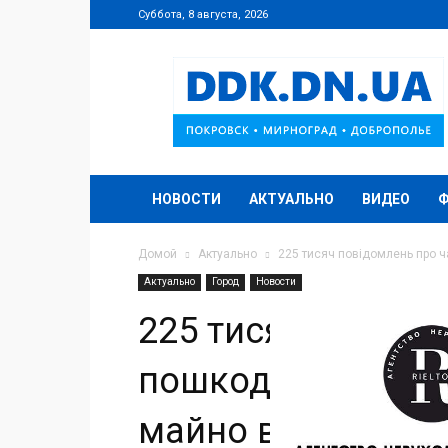
Суббота, 8 августа, 2026
DDK.DN.UA
НОВОСТИ
АКТУАЛЬНО
ВИДЕО
Домой
Актуально
225 тисяч повідомлень про 
Актуально
Город
Новости
225 тисяч повідо
пошкоджене або 
майно внаслідок