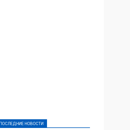
Featured
Актуально
Ваши права
Видеосюжеты
Власть
Выборы - 2021
Выборы-2020
Город
Досуг
Е-декларації
Здоровье
Конкурсы
Криминал и Происшествия
Культура
Новости
Образование
Политическая реклама
Реклама
Слово - народу
Спорт
Твори добро
Фоторепортажи
ПОСЛЕДНИЕ НОВОСТИ
Подробнее