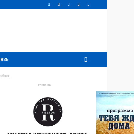
ВЯЗЬ
бної...
- Реклама -