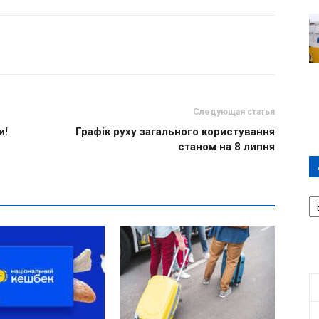
Следующая статья
и!
Графік руху загального користування
станом на 8 липня
А
П
Д