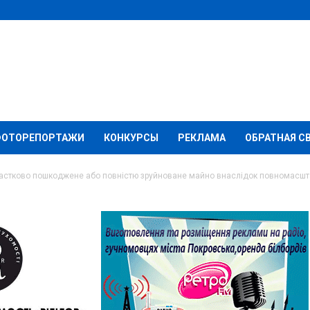
ФОТОРЕПОРТАЖИ
КОНКУРСЫ
РЕКЛАМА
ОБРАТНАЯ С
частково пошкоджене або повністю зруйноване майно внаслідок повномасшта
млень про частково
повністю зруйноване
 повномасштабної