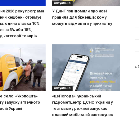
Актуально
зня 2026 року програма
У Данії повідомили про нові
ний кешбек» отримує
правила для біженців: кому
ла: єдина ставка 10%
можуть відмовити у прихистку
я на 5% або 15%,
д категорії товарів
«
Актуально
не село: «Укрпошта»
«цеПогода»: український
ту запуску аптечного
гідрометцентр ДСНС України у
всій Україні
тестовому режимі запускає
власний мобільний застосунок