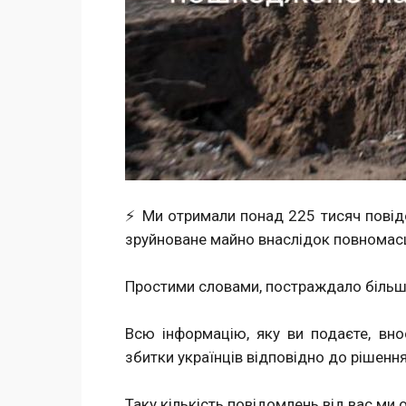
⚡️ Ми отримали понад 225 тисяч пові
зруйноване майно внаслідок повномас
Простими словами, постраждало більше
Всю інформацію, яку ви подаєте, вн
збитки українців відповідно до рішення
Таку кількість повідомлень від вас ми 