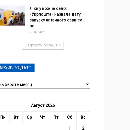
Ліки у кожне село:
«Укрпошта» назвала дату
запуску аптечного сервісу
по...
28.02.2026
Загрузить больше
АРХИВ ПО ДАТЕ
РХИВ
О
АТЕ
Август 2026
Пн
Вт
Ср
Чт
Пт
Сб
Вс
1
2