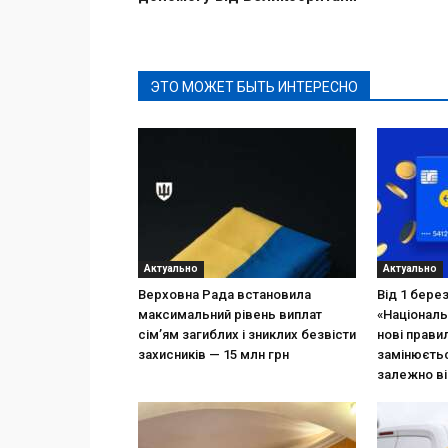
ЭТО МОЖЕТ БЫТЬ ИНТЕРЕСНО
Актуально
Актуально
Верховна Рада встановила
Від 1 бере
максимальний рівень виплат
«Національ
сім’ям загиблих і зниклих безвісти
нові прави
захисників — 15 млн грн
замінюєтьс
залежно ві