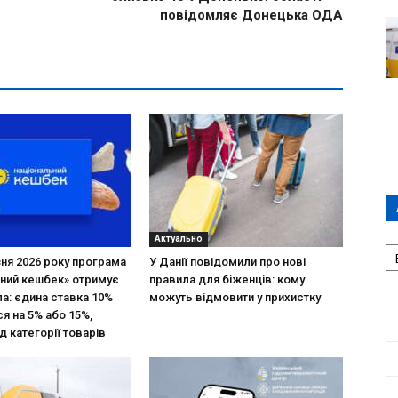
повідомляє Донецька ОДА
Актуально
А
П
зня 2026 року програма
У Данії повідомили про нові
Д
ний кешбек» отримує
правила для біженців: кому
ла: єдина ставка 10%
можуть відмовити у прихистку
я на 5% або 15%,
д категорії товарів