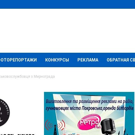
ФОТОРЕПОРТАЖИ
КОНКУРСЫ
РЕКЛАМА
ОБРАТНАЯ С
йськовослужбовця з Мирнограда
 одного
вця з Мирнограда