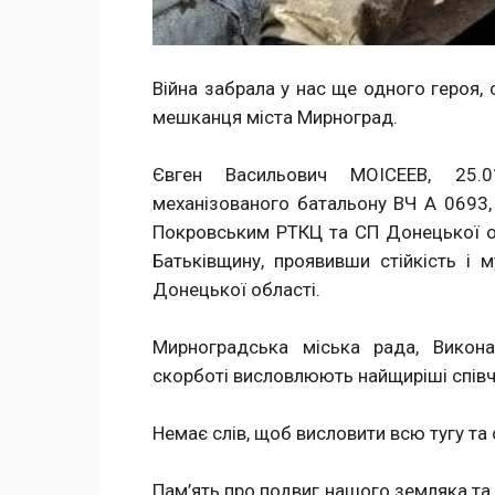
Війна забрала у нас ще одного героя,
мешканця міста Мирноград.
Євген Васильович МОІСЕЕВ, 25.01
механізованого батальону ВЧ А 0693,
Покровським РТКЦ та СП Донецької обл
Батьківщину, проявивши стійкість і м
Донецької області.
Мирноградська міська рада, Викона
скорботі висловлюють найщиріші співч
Немає слів, щоб висловити всю тугу та
Пам’ять про подвиг нашого земляка та 