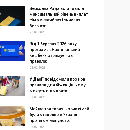
Верховна Рада встановила
максимальний рівень виплат
сім’ям загиблих і зниклих
безвісти...
28.02.2026
Від 1 березня 2026 року
програма «Національний
кешбек» отримує нові
правила:...
28.02.2026
У Данії повідомили про нові
правила для біженців: кому
можуть відмовити...
28.02.2026
Майже три тисячі нових сімей
було створено в Україні
протягом минулого...
28.02.2026