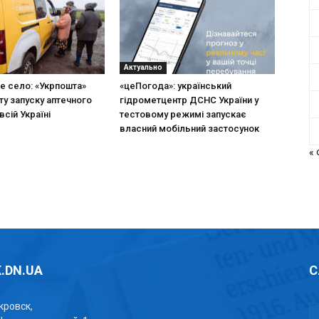
Актуально
не село: «Укрпошта»
«цеПогода»: український
ту запуску аптечного
гідрометцентр ДСНС України у
всій Україні
тестовому режимі запускає
власний мобільний застосунок
«
.DN.UA
С
окровск,