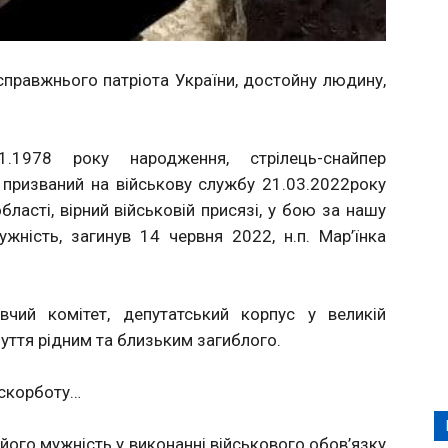
 справжнього патріота України, достойну людину,
.1978 року народження, стрілець-снайпер
 призваний на військову службу 21.03.2022року
асті, вірний військовій присязі, у бою за нашу
ужність, загинув 14 червня 2022, н.п. Мар’їнка
вчий комітет, депутатський корпус у великій
уття рідним та близьким загиблого.
 скорботу…
його мужність у виконанні військового обов’язку