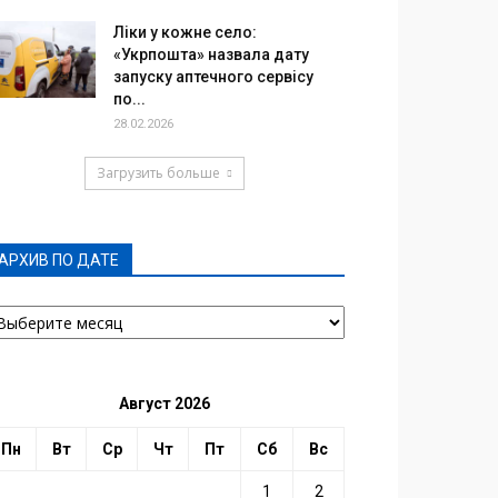
Ліки у кожне село:
«Укрпошта» назвала дату
запуску аптечного сервісу
по...
28.02.2026
Загрузить больше
АРХИВ ПО ДАТЕ
РХИВ
О
АТЕ
Август 2026
Пн
Вт
Ср
Чт
Пт
Сб
Вс
1
2