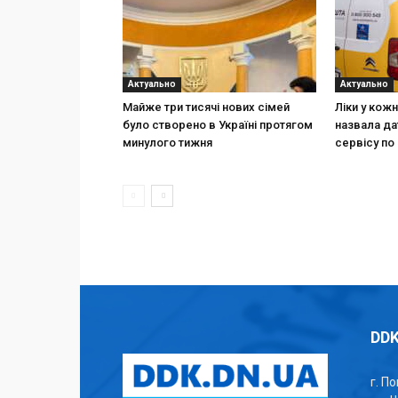
Актуально
Актуально
Майже три тисячі нових сімей
Ліки у кож
було створено в Україні протягом
назвала да
минулого тижня
сервісу по 
DDK
г. П