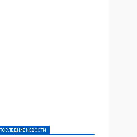
Featured
Актуально
Ваши права
Видеосюжеты
Власть
Выборы - 2021
Выборы-2020
Город
Досуг
Е-декларації
Здоровье
Конкурсы
Криминал и Происшествия
Культура
Новости
Образование
Политическая реклама
Реклама
Слово - народу
Спорт
Твори добро
Фоторепортажи
ПОСЛЕДНИЕ НОВОСТИ
Подробнее