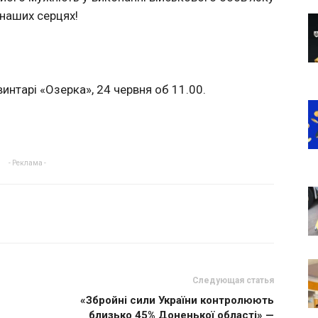
наших серцях!
интарі «Озерка», 24 червня об 11.00.
- Реклама -
Следующая статья
«Збройні сили України контролюють
близько 45% Доненької області» —