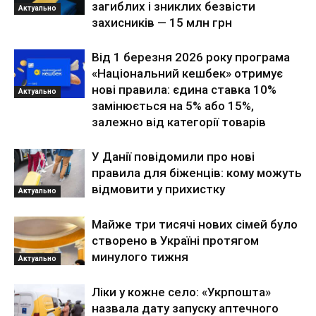
загиблих і зниклих безвісти
Актуально
захисників — 15 млн грн
Від 1 березня 2026 року програма
«Національний кешбек» отримує
нові правила: єдина ставка 10%
Актуально
замінюється на 5% або 15%,
залежно від категорії товарів
У Данії повідомили про нові
правила для біженців: кому можуть
відмовити у прихистку
Актуально
Майже три тисячі нових сімей було
створено в Україні протягом
минулого тижня
Актуально
Ліки у кожне село: «Укрпошта»
назвала дату запуску аптечного