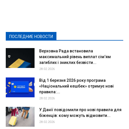
Featured
Актуально
Ваши права
Видеосюжеты
Власть
Выборы - 2021
Выборы-2020
Город
Досуг
Е-декларації
Здоровье
Конкурсы
Криминал и Происшествия
Культура
Новости
Образование
Политическая реклама
Реклама
Слово - народу
Спорт
Твори добро
Фоторепортажи
ПОСЛЕДНИЕ НОВОСТИ
Подробнее
Верховна Рада встановила
максимальний рівень виплат сім’ям
загиблих і зниклих безвісти...
28.02.2026
Від 1 березня 2026 року програма
«Національний кешбек» отримує нові
правила:...
28.02.2026
У Данії повідомили про нові правила для
біженців: кому можуть відмовити...
28.02.2026