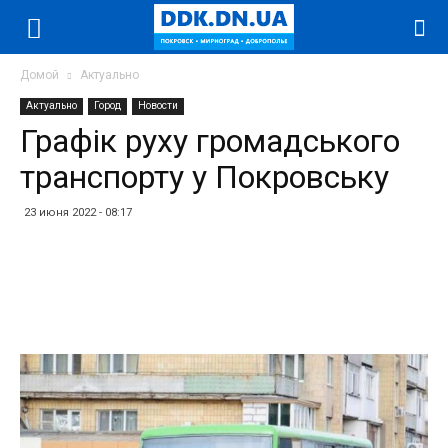
Домой
Актуально
Актуально
Город
Новости
Графік руху громадського
транспорту у Покровську
23 июня 2022 - 08:17
Facebook
Twitter
Telegram
WhatsApp
Vibe