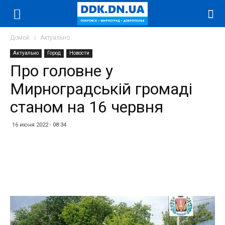
Домой
Актуально
Актуально
Город
Новости
Про головне у
Мирноградській громаді
станом на 16 червня
16 июня 2022 - 08:34
Facebook
Twitter
Telegram
WhatsApp
Vibe