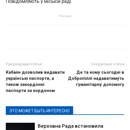
Повідомляють у міській раді.
- Реклама -
Предыдущая статья
Следующая статья
Кабмін дозволив видавати
Де та кому сьогодні в
українські паспорти, а
Добропіллі надаватимуть
також закордонні
гуманітарну допомогу
паспорти за кордоном
ЭТО МОЖЕТ БЫТЬ ИНТЕРЕСНО
Верховна Рада встановила