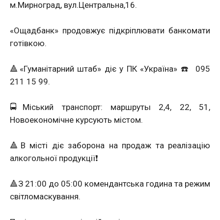
м.Мирноград, вул.Центральна,16.
«Ощадбанк» продовжує підкріплювати банкомати
готівкою.
🔺«Гуманітарний штаб» діє у ПК «Україна» ☎️
095
211 15 99.
🚍Міський транспорт: маршруты 2,4, 22, 51,
Новоекономічне курсують містом.
🔺В місті діє заборона на продаж та реалізацію
алкогольної продукції❗️
🔺З 21:00 до 05:00 комендантська година та режим
світломаскування.