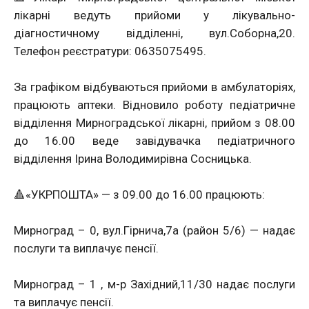
лікарні ведуть прийоми у лікувально-
діагностичному відділенні, вул.Соборна,20.
Телефон реєстратури: 0635075495.
За графіком відбуваються прийоми в амбулаторіях,
працюють аптеки. Відновило роботу педіатричне
відділення Мирноградської лікарні, прийом з 08.00
до 16.00 веде завідувачка педіатричного
відділення Ірина Володимирівна Сосницька.
🔺️«УКРПОШТА» — з 09.00 до 16.00 працюють:
Мирноград – 0, вул.Гірнича,7а (район 5/6) — надає
послуги та виплачує пенсії.
Мирноград – 1 , м-р Західний,11/30 надає послуги
та виплачує пенсії.