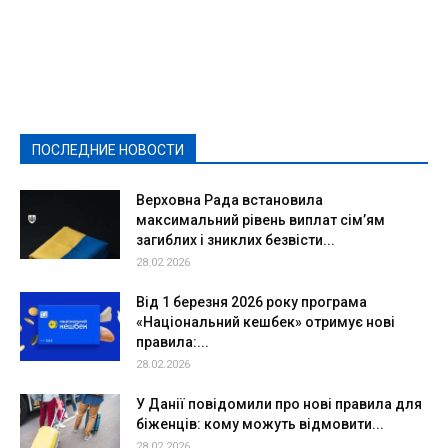
Featured
Актуально
Ваши права
Видеосюжеты
Власть
Выборы - 2021
Выборы-2020
Город
Досуг
Е-декларації
Здоровье
Конкурсы
Криминал и Происшествия
Культура
Новости
Образование
Политическая реклама
Реклама
Слово - народу
Спорт
Твори добро
Фоторепортажи
ПОСЛЕДНИЕ НОВОСТИ
Подробнее
Верховна Рада встановила
максимальний рівень виплат сім’ям
загиблих і зниклих безвісти...
28.02.2026
Від 1 березня 2026 року програма
«Національний кешбек» отримує нові
правила:...
28.02.2026
У Данії повідомили про нові правила для
біженців: кому можуть відмовити...
28.02.2026