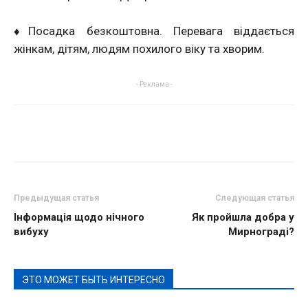
♦️Посадка безкоштовна. Перевага віддається
жінкам, дітям, людям похилого віку та хворим.
- Реклама -
Предыдущая статья
Следующая статья
Інформація щодо нічного
Як пройшла добра у
вибуху
Мирнограді?
ЭТО МОЖЕТ БЫТЬ ИНТЕРЕСНО