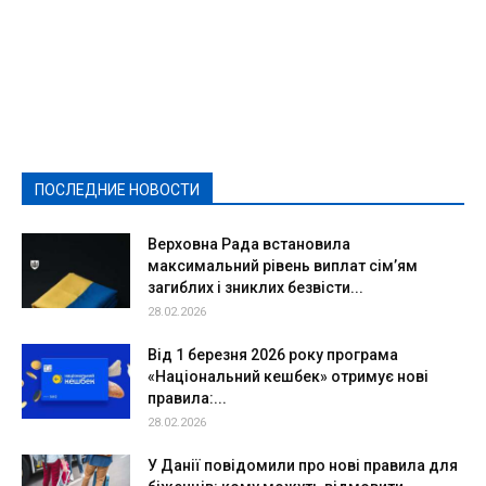
Featured
Актуально
Ваши права
Видеосюжеты
Власть
Выборы - 2021
Выборы-2020
Город
Досуг
Е-декларації
Здоровье
Конкурсы
Криминал и Происшествия
Культура
Новости
Образование
Политическая реклама
Реклама
Слово - народу
Спорт
Твори добро
Фоторепортажи
ПОСЛЕДНИЕ НОВОСТИ
Подробнее
Верховна Рада встановила
максимальний рівень виплат сім’ям
загиблих і зниклих безвісти...
28.02.2026
Від 1 березня 2026 року програма
«Національний кешбек» отримує нові
правила:...
28.02.2026
У Данії повідомили про нові правила для