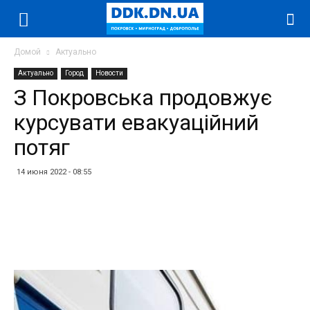
Домой
Актуально
Актуально
Город
Новости
З Покровська продовжує
курсувати евакуаційний
потяг
14 июня 2022 - 08:55
Facebook
Twitter
Telegram
WhatsApp
Vibe