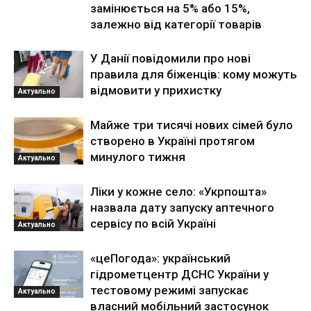
замінюється на 5% або 15%,
залежно від категорії товарів
У Данії повідомили про нові
правила для біженців: кому можуть
відмовити у прихистку
Актуально
Майже три тисячі нових сімей було
створено в Україні протягом
минулого тижня
Актуально
Ліки у кожне село: «Укрпошта»
назвала дату запуску аптечного
сервісу по всій Україні
Актуально
«цеПогода»: український
гідрометцентр ДСНС України у
тестовому режимі запускає
Актуально
власний мобільний застосунок