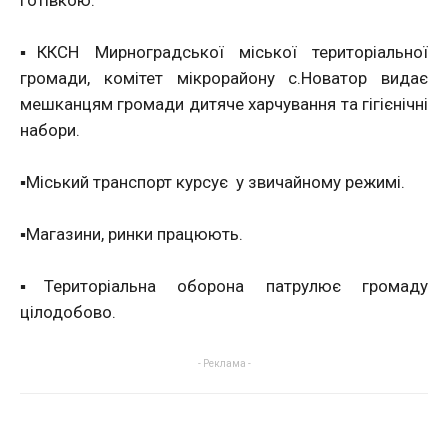
▪️ККСН Мирноградської міської територіальної
громади, комітет мікрорайону с.Новатор видає
мешканцям громади дитяче харчування та гігієнічні
набори.
▪️Міський транспорт курсує
у звичайному режимі.
▪️Магазини, ринки працюють.
▪️Територіальна оборона патрулює громаду
цілодобово.
- Реклама -