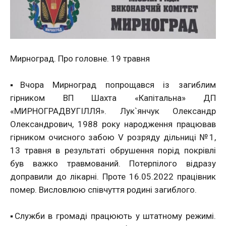
Мирноград. Про головне. 19 травня
▪️Вчора Мирноград попрощався із загиблим
гірником ВП Шахта «Капітальна» ДП
«МИРНОГРАДВУГІЛЛЯ». Лук`янчук Олександр
Олександрович, 1988 року народження працював
гірником очисного забою V розряду дільниці №1,
13 травня в результаті обрушення порід покрівлі
був важко травмований. Потерпілого відразу
доправили до лікарні. Проте 16.05.2022 працівник
помер. Висловлюю співчуття родині загиблого.
▪️Служби в громаді працюють у штатному режимі.