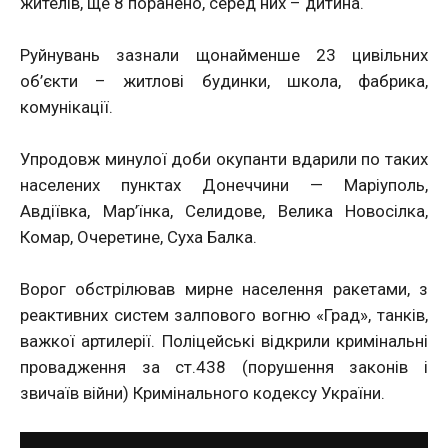
жителів, ще 8 поранено, серед них – дитина.
Руйнувань зазнали щонайменше 23 цивільних
об’єкти – житлові будинки, школа, фабрика,
комунікації.
Упродовж минулої доби окупанти вдарили по таких
населених пунктах Донеччини — Маріуполь,
Авдіївка, Мар’їнка, Селидове, Велика Новосілка,
Комар, Очеретине, Суха Балка.
Ворог обстрілював мирне населення ракетами, з
реактивних систем залпового вогню «Град», танків,
важкої артилерії. Поліцейські відкрили кримінальні
провадження за ст.438 (порушення законів і
звичаїв війни) Кримінального кодексу України.