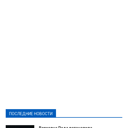
Featured
Актуально
Ваши права
Видеосюжеты
Власть
Выборы - 2021
Выборы-2020
Город
Досуг
Е-декларації
Здоровье
Конкурсы
Криминал и Происшествия
Культура
Новости
Образование
Политическая реклама
Реклама
Слово - народу
Спорт
Твори добро
Фоторепортажи
ПОСЛЕДНИЕ НОВОСТИ
Подробнее