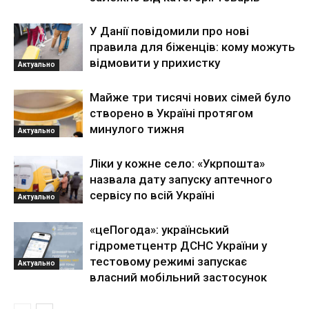
У Данії повідомили про нові
правила для біженців: кому можуть
відмовити у прихистку
Актуально
Майже три тисячі нових сімей було
створено в Україні протягом
минулого тижня
Актуально
Ліки у кожне село: «Укрпошта»
назвала дату запуску аптечного
сервісу по всій Україні
Актуально
«цеПогода»: український
гідрометцентр ДСНС України у
тестовому режимі запускає
Актуально
власний мобільний застосунок