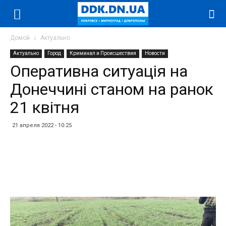
Домой
Актуально
Актуально
Город
Криминал и Происшествия
Новости
Оперативна ситуація на
Донеччині станом на ранок
21 квітня
21 апреля 2022 - 10:25
Facebook
Twitter
Telegram
WhatsApp
Vibe