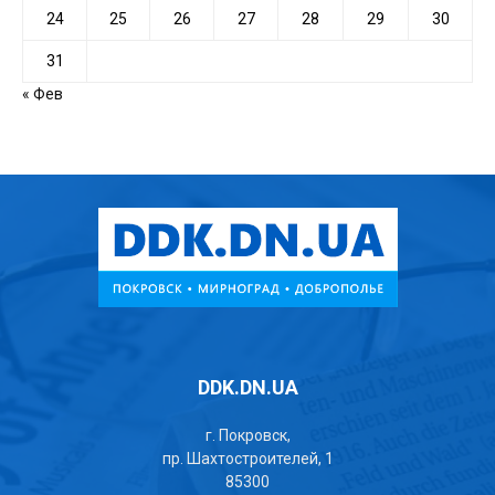
24
25
26
27
28
29
30
31
« Фев
DDK.DN.UA
г. Покровск,
пр. Шахтостроителей, 1
85300