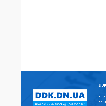
DDK
г. П
пр. 