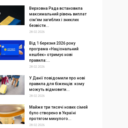
Верховна Рада встановила
максимальний рівень виплат
сім’ям загиблих і зниклих
безвісти...
28.02.2026
Від 1 березня 2026 року
програма «Національний
кешбек» отримує нові
правила:...
28.02.2026
У Данії повідомили про нові
правила для біженців: кому
можуть відмовити...
28.02.2026
Майже три тисячі нових сімей
було створено в Україні
протягом минулого...
28.02.2026