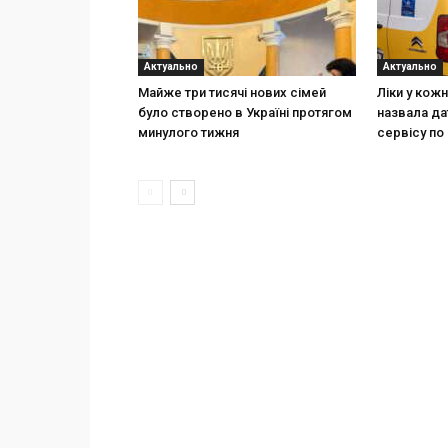
Актуально
Актуально
Майже три тисячі нових сімей
Ліки у кож
було створено в Україні протягом
назвала да
минулого тижня
сервісу по 