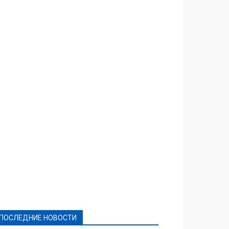
Featured
Актуально
Ваши права
Видеосюжеты
Власть
Выборы - 2021
Выборы-2020
Город
Досуг
Е-декларації
Здоровье
Конкурсы
Криминал и Происшествия
Культура
Новости
Образование
Политическая реклама
Реклама
Слово - народу
Спорт
Твори добро
Фоторепортажи
ПОСЛЕДНИЕ НОВОСТИ
Подробнее