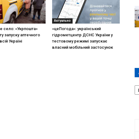
Актуально
не село: «Укрпошта»
«цеПогода»: український
ту запуску аптечного
гідрометцентр ДСНС України у
всій Україні
тестовому режимі запускає
власний мобільний застосунок
А
П
Д