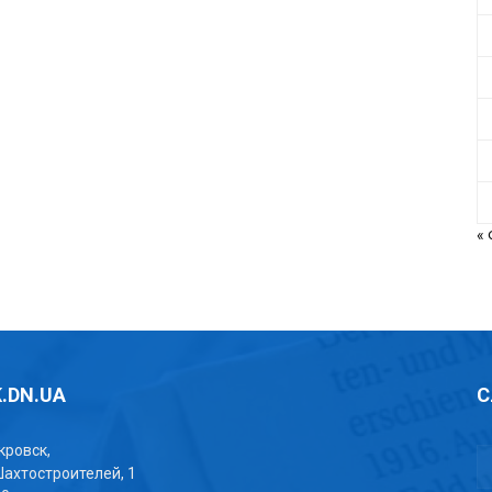
«
.DN.UA
С
окровск,
Шахтостроителей, 1