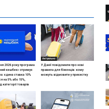
Актуально
зня 2026 року програма
У Данії повідомили про нові
ний кешбек» отримує
правила для біженців: кому
ла: єдина ставка 10%
можуть відмовити у прихистку
я на 5% або 15%,
д категорії товарів