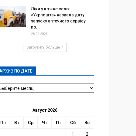
Ліки у кожне село:
«Укрпошта» назвала дату
запуску аптечного сервісу
по...
28.02.2026
Загрузить больше
АРХИВ ПО ДАТЕ
РХИВ
О
АТЕ
Август 2026
Пн
Вт
Ср
Чт
Пт
Сб
Вс
1
2