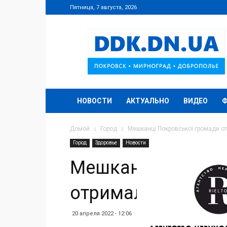
Пятница, 7 августа, 2026
DDK.DN.UA
НОВОСТИ
АКТУАЛЬНО
ВИДЕО
Домой
Город
Мешканці Покровської громади от
Город
Здоровье
Новости
Мешканці Покров
отримали слухові
20 апреля 2022 - 12:06