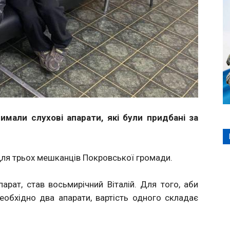
мали слухові апарати, які були придбані за
 для трьох мешканців Покровської громади.
арат, став восьмирічний Віталій. Для того, аби
еобхідно два апарати, вартість одного складає