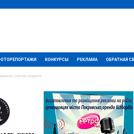
ФОТОРЕПОРТАЖИ
КОНКУРСЫ
РЕКЛАМА
ОБРАТНАЯ С
римали слухові апарати
ської громади
 апарати