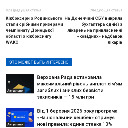
Предыдущая статья
Следующая статья
Кікбоксери з Родинського
На Донеччині СБУ викрила
стали срібними призерами
бухгалтера однієї з
чемпіонату Донецької
лікарень на привласненні
області з кікбоксингу
«ковідних» надбавок
WAKO
лікарів
ЭТО МОЖЕТ БЫТЬ ИНТЕРЕСНО
Верховна Рада встановила
максимальний рівень виплат сім’ям
загиблих і зниклих безвісти
Актуально
захисників — 15 млн грн
Від 1 березня 2026 року програма
«Національний кешбек» отримує
нові правила: єдина ставка 10%
Актуально