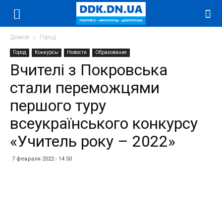
Домой
Город
Город
Конкурсы
Новости
Образование
Вчителі з Покровська
стали переможцями
першого туру
всеукраїнського конкурсу
«Учитель року – 2022»
7 февраля 2022 - 14:50
Facebook
Twitter
Telegram
WhatsApp
Vibe