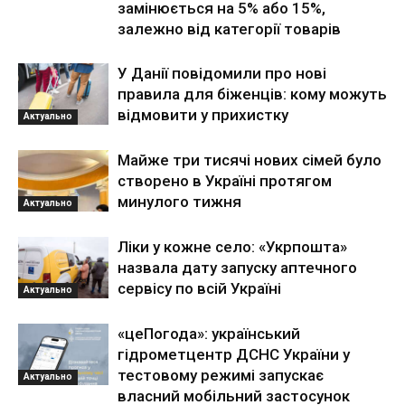
замінюється на 5% або 15%,
залежно від категорії товарів
У Данії повідомили про нові
правила для біженців: кому можуть
відмовити у прихистку
Актуально
Майже три тисячі нових сімей було
створено в Україні протягом
минулого тижня
Актуально
Ліки у кожне село: «Укрпошта»
назвала дату запуску аптечного
сервісу по всій Україні
Актуально
«цеПогода»: український
гідрометцентр ДСНС України у
тестовому режимі запускає
Актуально
власний мобільний застосунок