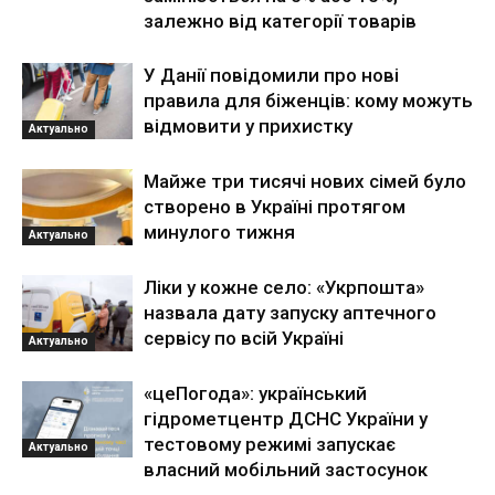
залежно від категорії товарів
У Данії повідомили про нові
правила для біженців: кому можуть
відмовити у прихистку
Актуально
Майже три тисячі нових сімей було
створено в Україні протягом
минулого тижня
Актуально
Ліки у кожне село: «Укрпошта»
назвала дату запуску аптечного
сервісу по всій Україні
Актуально
«цеПогода»: український
гідрометцентр ДСНС України у
тестовому режимі запускає
Актуально
власний мобільний застосунок