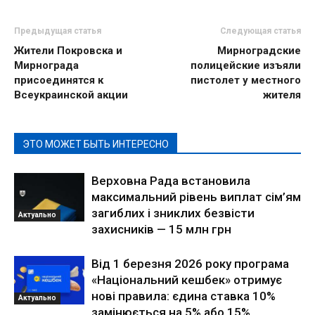
Предыдущая статья
Следующая статья
Жители Покровска и
Мирноградские
Мирнограда
полицейские изъяли
присоединятся к
пистолет у местного
Всеукраинской акции
жителя
ЭТО МОЖЕТ БЫТЬ ИНТЕРЕСНО
Верховна Рада встановила
максимальний рівень виплат сім’ям
загиблих і зниклих безвісти
Актуально
захисників — 15 млн грн
Від 1 березня 2026 року програма
«Національний кешбек» отримує
нові правила: єдина ставка 10%
Актуально
замінюється на 5% або 15%,