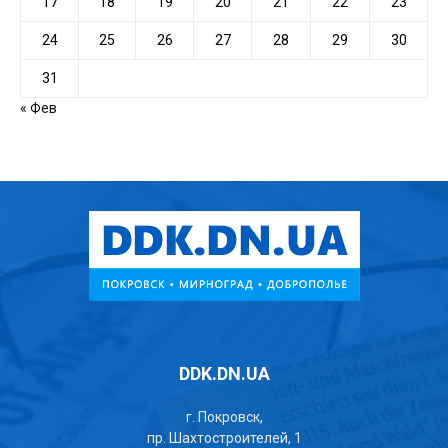
17
18
19
20
21
22
23
24
25
26
27
28
29
30
31
« Фев
DDK.DN.UA
г. Покровск,
пр. Шахтостроителей, 1