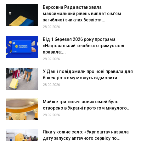
Верховна Рада встановила
максимальний рівень виплат сім’ям
загиблих і зниклих безвісти...
28.02.2026
Від 1 березня 2026 року програма
«Національний кешбек» отримує нові
правила:...
28.02.2026
У Данії повідомили про нові правила для
біженців: кому можуть відмовити...
28.02.2026
Майже три тисячі нових сімей було
створено в Україні протягом минулого...
28.02.2026
Ліки у кожне село: «Укрпошта» назвала
дату запуску аптечного сервісу по...