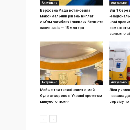
Актуально
Актуально
Верховна Рада встановила
Від 1 бере
максимальний рівень виплат
«Національ
сім’ям загиблих і зниклих безвісти
нові прави
захисників — 15 млн грн
замінюєтьс
залежно ві
Актуально
Актуально
Майже три тисячі нових сімей
Ліки у кож
було створено в Україні протягом
назвала да
минулого тижня
сервісу по 