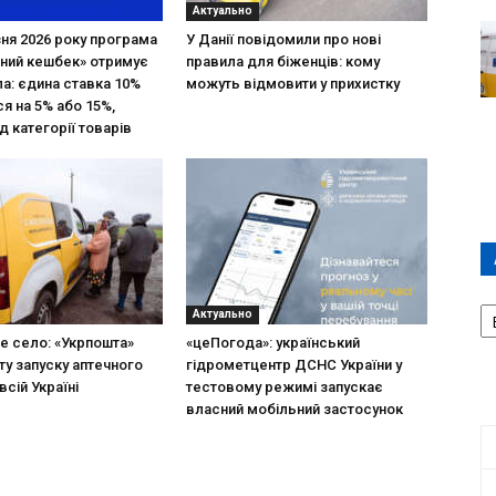
Актуально
зня 2026 року програма
У Данії повідомили про нові
ний кешбек» отримує
правила для біженців: кому
ла: єдина ставка 10%
можуть відмовити у прихистку
я на 5% або 15%,
д категорії товарів
А
Актуально
П
не село: «Укрпошта»
«цеПогода»: український
Д
ту запуску аптечного
гідрометцентр ДСНС України у
всій Україні
тестовому режимі запускає
власний мобільний застосунок