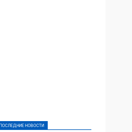
Featured
Актуально
Ваши права
Видеосюжеты
Власть
Выборы - 2021
Выборы-2020
Город
Досуг
Е-декларації
Здоровье
Конкурсы
Криминал и Происшествия
Культура
Новости
Образование
Политическая реклама
Реклама
Слово - народу
Спорт
Твори добро
Фоторепортажи
ПОСЛЕДНИЕ НОВОСТИ
Подробнее