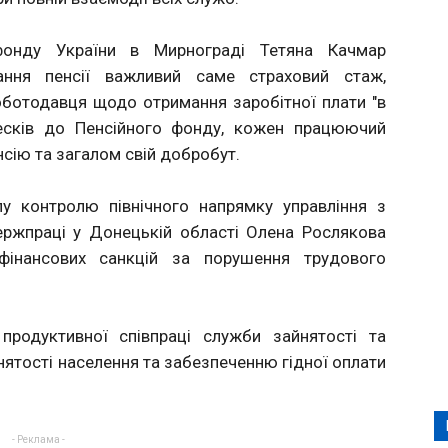
фонду України в Мирнограді Тетяна Качмар
ння пенсії важливий саме страховий стаж,
оботодавця щодо отримання заробітної плати "в
несків до Пенсійного фонду, кожен працюючий
сію та загалом свій добробут.
лу контролю північного напрямку управління з
ержпраці у Донецькій області Олена Рослякова
фінансових санкцій за порушення трудового
продуктивної співпраці служби зайнятості та
йнятості населення та забезпеченню гідної оплати
- Реклама -