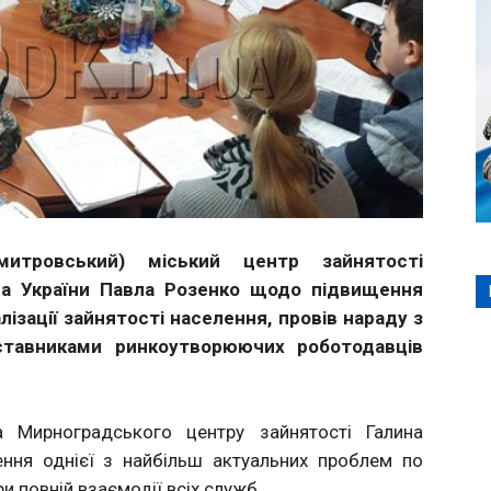
итровський) міський центр зайнятості
ра України Павла Розенко щодо підвищення
лізації зайнятості населення, провів нараду з
ставниками ринкоутворюючих роботодавців
а Мирноградського центру зайнятості Галина
ення однієї з найбільш актуальних проблем по
и повній взаємодії всіх служб.