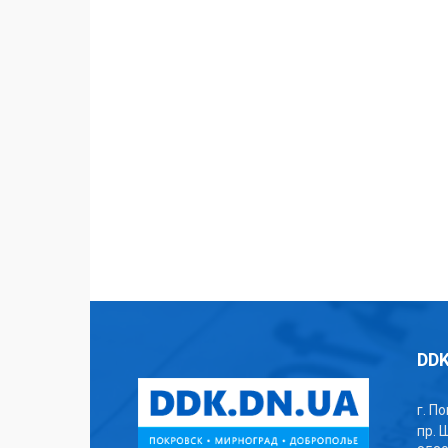
DDK
г. П
пр. 