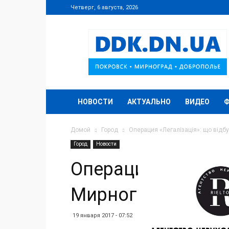
Четверг, 6 августа, 2026
DDK.DN.UA
НОВОСТИ
АКТУАЛЬНО
ВИДЕО
Домой
Город
Операция «Легалізація»: що відб
Город
Новости
Операция «Легаліз
Мирнограді
19 января 2017 - 07:52