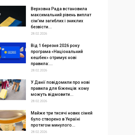
Верховна Рада встановила
максимальний рівень виплат
сім’ям загиблих і зниклих
безвісти...
28.02.2026
Від 1 березня 2026 року
програма «Національний
кешбек» отримує нові
правила:...
28.02.2026
У Данії повідомили про нові
правила для біженців: кому
можуть відмовити...
28.02.2026
Майже три тисячі нових сімей
було створено в Україні
протягом минулого...
28.02.2026