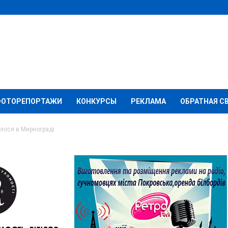
ФОТОРЕПОРТАЖИ
КОНКУРСЫ
РЕКЛАМА
ОБРАТНАЯ С
улося в Мирнограді
ація»: що відбулося в