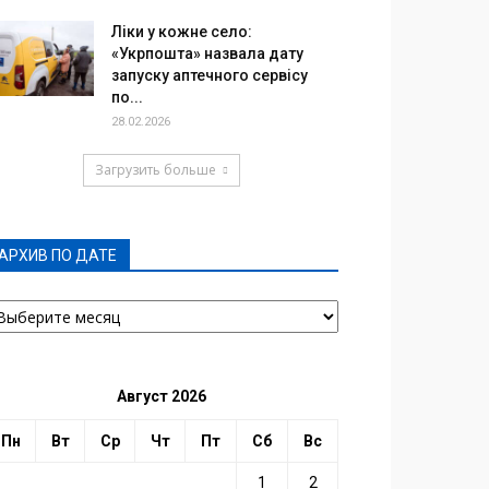
Ліки у кожне село:
«Укрпошта» назвала дату
запуску аптечного сервісу
по...
28.02.2026
Загрузить больше
АРХИВ ПО ДАТЕ
РХИВ
О
АТЕ
Август 2026
Пн
Вт
Ср
Чт
Пт
Сб
Вс
1
2