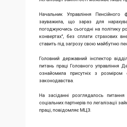
Начальник Управління Пенсійного 
зауважила, що зараз для нарахува
погоджуючись сьогодні на політику р
конвертах", без сплати страхових в
ставить під загрозу свою майбутню пен
Головний державний інспектор відді
питань праці Головного управління Д
ознайомила присутніх з розміром 
законодавства.
На засіданні розглядалось питання 
соціальних партнерів по легалізації за
праці, повідомляє МЦЗ.