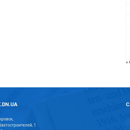
«
.DN.UA
С
окровск,
Шахтостроителей, 1