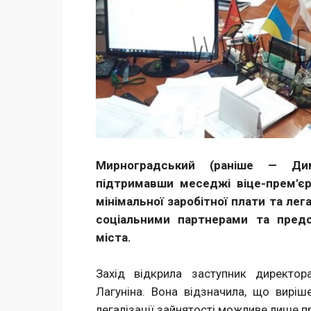
Мирноградський (раніше — Дим
підтримавши меседжі віце-прем'є
мінімальної заробітної плати та лега
соціальними партнерами та пред
міста.
Захід відкрила заступник директор
Лагуніна. Вона відзначила, що виріш
легалізації зайнятості можливе лише пр