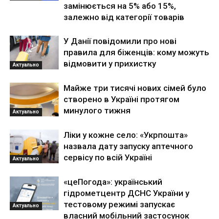
замінюється на 5% або 15%,
залежно від категорії товарів
У Данії повідомили про нові
правила для біженців: кому можуть
відмовити у прихистку
Актуально
Майже три тисячі нових сімей було
створено в Україні протягом
минулого тижня
Актуально
Ліки у кожне село: «Укрпошта»
назвала дату запуску аптечного
сервісу по всій Україні
Актуально
«цеПогода»: український
гідрометцентр ДСНС України у
тестовому режимі запускає
Актуально
власний мобільний застосунок