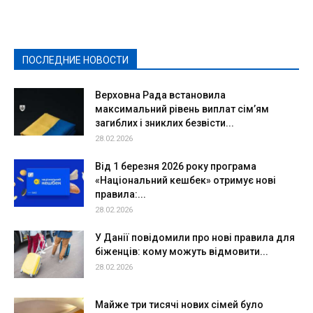
Выборы-2020
Город
Досуг
Е-декларації
Здоровье
Конкурсы
Криминал и Происшествия
Культура
Новости
Образование
Политическая реклама
Реклама
Слово - народу
Спорт
Твори добро
Фоторепортажи
ПОСЛЕДНИЕ НОВОСТИ
Подробнее
Верховна Рада встановила
максимальний рівень виплат сім’ям
загиблих і зниклих безвісти...
28.02.2026
Від 1 березня 2026 року програма
«Національний кешбек» отримує нові
правила:...
28.02.2026
У Данії повідомили про нові правила для
біженців: кому можуть відмовити...
28.02.2026
Майже три тисячі нових сімей було