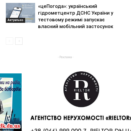
«цеПогода»: український
гідрометцентр ДСНС України у
тестовому режимі запускає
Актуально
власний мобільний застосунок
- Реклама -