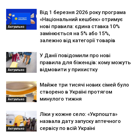
Від 1 березня 2026 року програма
«Національний кешбек» отримує
нові правила: єдина ставка 10%
Актуально
замінюється на 5% або 15%,
залежно від категорії товарів
У Данії повідомили про нові
правила для біженців: кому можуть
відмовити у прихистку
Актуально
Майже три тисячі нових сімей було
створено в Україні протягом
минулого тижня
Актуально
Ліки у кожне село: «Укрпошта»
назвала дату запуску аптечного
сервісу по всій Україні
Актуально